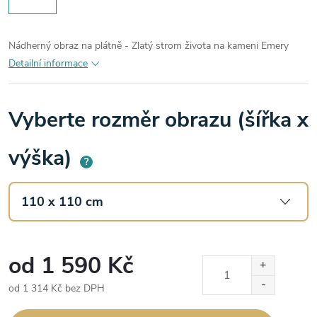
Nádherný obraz na plátně - Zlatý strom života na kameni Emery
Detailní informace
Vyberte rozměr obrazu (šířka x
výška)
?
od
1 590 Kč
od
1 314 Kč
bez DPH
Měrná