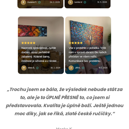
„Trochu jsem se bála, že výsledek nebude stát za
to, ale je to ÚPLNĚ PŘESNĚ to, co jsem si
představovala. Kvalita je úplně boží. Ještě jednou
moc díky, jak se říká, zlaté české ručičky.“
Hanka K.