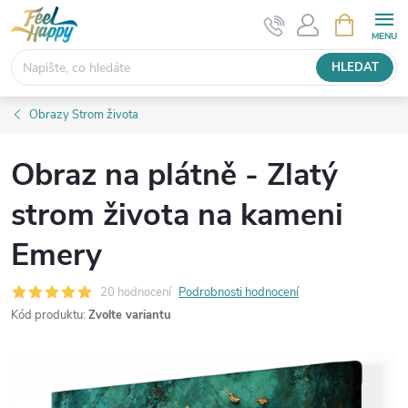
Přejít
NÁKUPNÍ
KOŠÍK
na
obsah
HLEDAT
Obrazy Strom života
Obraz na plátně - Zlatý
strom života na kameni
Emery
20 hodnocení
Podrobnosti hodnocení
Kód produktu:
Zvolte variantu