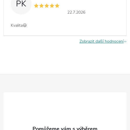
PK
22.7.2026
Kvalita😃
Zobrazit další hodnocení
Z
á
p
a