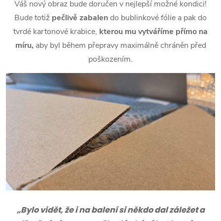
Váš nový obraz bude doručen v nejlepší možné kondici!
Bude totiž
pečlivě zabalen
do bublinkové fólie a pak do
tvrdé kartonové krabice,
kterou mu vytváříme přímo na
míru,
aby byl během přepravy maximálně chráněn před
poškozením.
„Bylo vidět, že i na balení si někdo dal záležet a