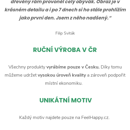
dřevěný rám provoněl celý obývák. Obraz je v
krásném detailu a i po 7 dnech si ho stále prohlížím
jako první den. Jsem z něho nadšený.“
Filip Sviták
RUČNÍ
VÝROBA V ČR
Všechny produkty
vyrábíme pouze v Česku.
Díky tomu
můžeme udržet
vysokou úroveň kvality
a zároveň podpořit
místní ekonomiku.
UNIKÁTNÍ MOTIV
Každý motiv najdete pouze na FeelHappy.cz.