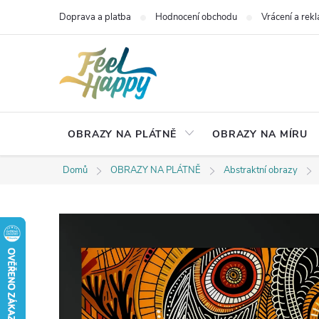
Přejít
Doprava a platba
Hodnocení obchodu
Vrácení a rek
na
obsah
OBRAZY NA PLÁTNĚ
OBRAZY NA MÍRU
Domů
OBRAZY NA PLÁTNĚ
Abstraktní obrazy