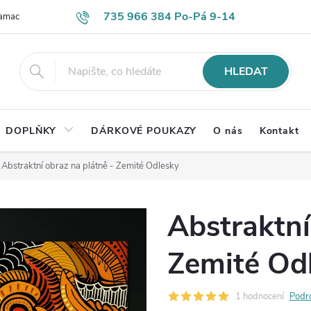
735 966 384 Po-Pá 9-14
lamace
Časté otázky
Obch. podmínky
Ochrana os. údajů
HLEDAT
DOPLŇKY
DÁRKOVÉ POUKAZY
O nás
Kontakt
Abstraktní obraz na plátně - Zemité Odlesky
Abstraktní
Zemité Od
1 hodnocení
Podr