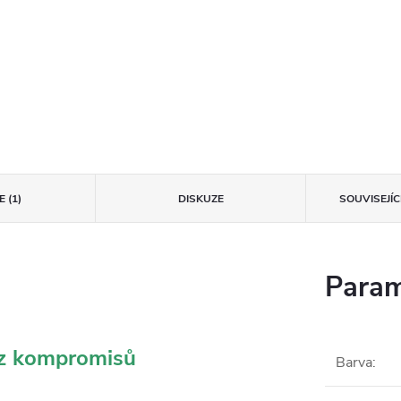
 (1)
DISKUZE
SOUVISEJÍ
Param
ez kompromisů
Barva
: