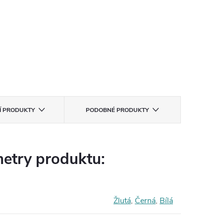
CÍ PRODUKTY
PODOBNÉ PRODUKTY
etry produktu:
Žlutá
,
Černá
,
Bílá