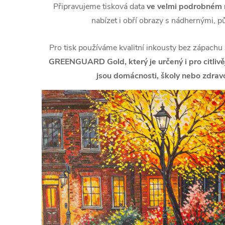
Připravujeme tisková data
ve velmi podrobném r
nabízet i obří obrazy s nádhernými, p
Pro tisk používáme kvalitní inkousty bez zápachu
GREENGUARD Gold, který je určený i pro citlivějš
jsou domácnosti, školy nebo zdravo