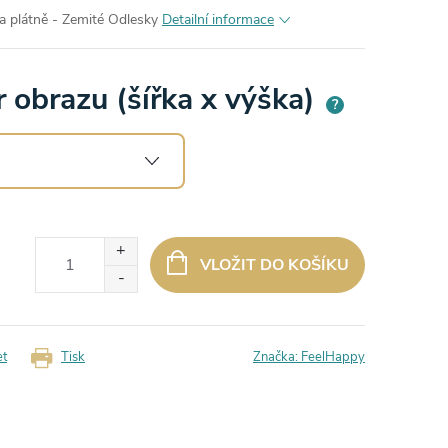
 plátně - Zemité Odlesky
Detailní informace
 obrazu (šířka x výška)
?
VLOŽIT DO KOŠÍKU
et
Tisk
Značka:
FeelHappy