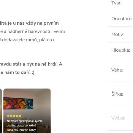
Tvar
:
Orientace
:
lita je u nás vždy na prvním
é a nádherné barevnosti i velmi
Motiv
:
ší dodavatele rámů, pláten i
Hloubka
:
vdu stát a být na ně hrdí. A
Váha
:
se nám to daří. :)
Šířka
:
Výška
: