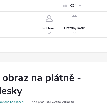
Cookies
60denní garance spokojenosti
Kontakt
CZK
NÁKUPNÍ
KOŠÍK
Prázdný košík
Přihlášení
 obraz na plátně -
lesky
obnosti hodnocení
Kód produktu:
Zvolte variantu