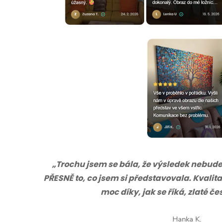
„Trochu jsem se bála, že výsledek nebude s
PŘESNĚ to, co jsem si představovala. Kvalita
moc díky, jak se říká, zlaté č
Hanka K.