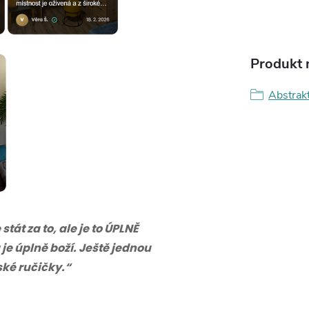
Produkt n
Abstrak
tát za to, ale je to ÚPLNĚ
 je úplně boží. Ještě jednou
eské ručičky.“