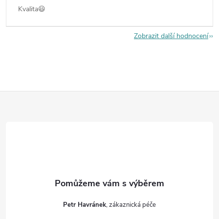
Kvalita😃
Zobrazit další hodnocení
Z
á
p
a
t
Petr Havránek