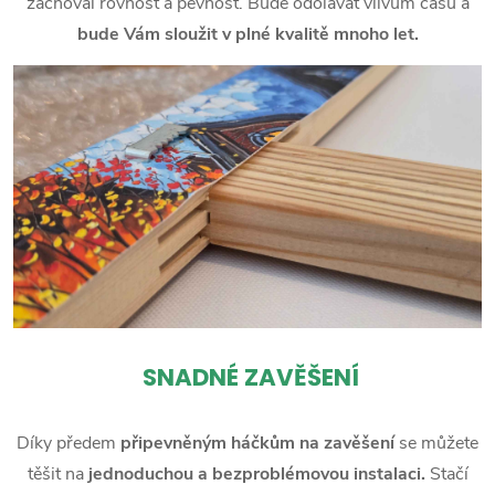
zachoval rovnost a pevnost. Bude odolávat vlivům času a
bude Vám sloužit v plné kvalitě mnoho let.
SNADNÉ ZAVĚŠENÍ
Díky předem
připevněným háčkům na zavěšení
se můžete
těšit na
jednoduchou a bezproblémovou instalaci.
Stačí