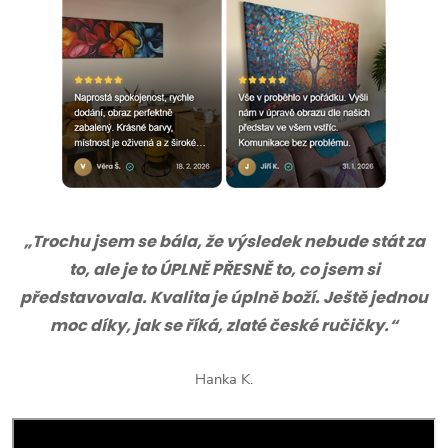
„Trochu jsem se bála, že výsledek nebude stát za
to, ale je to ÚPLNĚ PŘESNĚ to, co jsem si
představovala. Kvalita je úplně boží. Ještě jednou
moc díky, jak se říká, zlaté české ručičky.“
Hanka K.