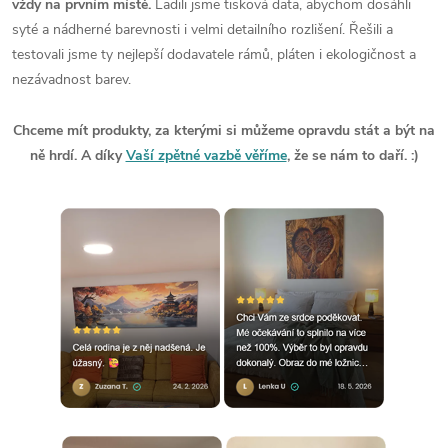
vždy na prvním místě.
Ladili jsme tisková data, abychom dosáhli
syté a nádherné barevnosti i velmi detailního rozlišení. Řešili a
testovali jsme ty nejlepší dodavatele rámů, pláten i ekologičnost a
nezávadnost barev.
Chceme mít produkty, za kterými si můžeme opravdu stát a být na
ně hrdí. A díky
Vaší zpětné vazbě věříme
, že se nám to daří. :)