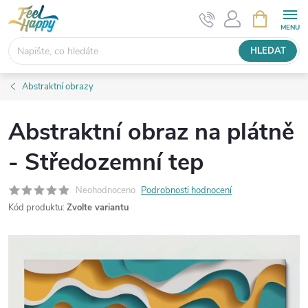
Přejít
NÁKUPNÍ
KOŠÍK
na
obsah
HLEDAT
Abstraktní obrazy
Abstraktní obraz na plátně
- Středozemní tep
Neohodnoceno
Podrobnosti hodnocení
Kód produktu:
Zvolte variantu