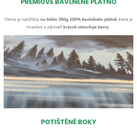
PRÉMIOVÉ BAVLNĚNÉ PLÁTNO
Obraz je natištěný
na bílém 360g 100% bavlněném plátně
, které je
trvanlivé a zároveň
krásně umocňuje barvy.
POTIŠTĚNÉ BOKY