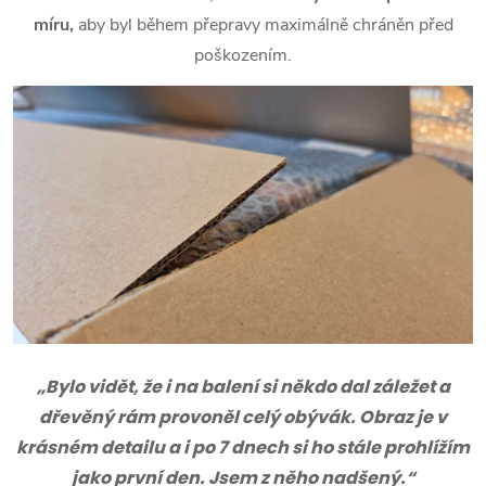
míru,
aby byl během přepravy maximálně chráněn před
poškozením.
„Bylo vidět, že i na balení si někdo dal záležet a
dřevěný rám provoněl celý obývák. Obraz je v
krásném detailu a i po 7 dnech si ho stále prohlížím
jako první den. Jsem z něho nadšený.“