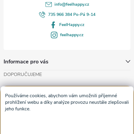
í
info
@
feelhappy.cz
735 966 384 Po-Pá 9-14
FeelHappy.cz
feelhappy.cz
Informace pro vás
DOPORUČUJEME
Cut'n'Glue - papírové modely
Magifešn - dělat svět krásnějším
Používáme cookies, abychom vám umožnili příjemné
Obrazy na plátně na zeď a stěnu do obýváku
prohlížení webu a díky analýze provozu neustále zlepšovali
jeho funkce.
Facebook