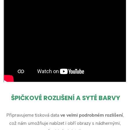
ŠPIČKOVÉ ROZLIŠENÍ A SYTÉ BARVY
Připravujeme tisková data
ve velmi podrobném rozlišení
,
což nám umožňuje nabízet i obří obrazy s nádhernými,