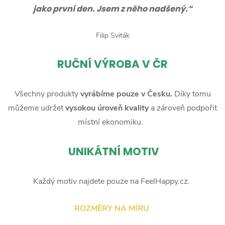
jako první den. Jsem z něho nadšený.“
Filip Sviták
RUČNÍ
VÝROBA V ČR
Všechny produkty
vyrábíme pouze v Česku.
Díky tomu
můžeme udržet
vysokou úroveň kvality
a zároveň podpořit
místní ekonomiku.
UNIKÁTNÍ MOTIV
Každý motiv najdete pouze na FeelHappy.cz.
ROZMĚRY NA MÍRU