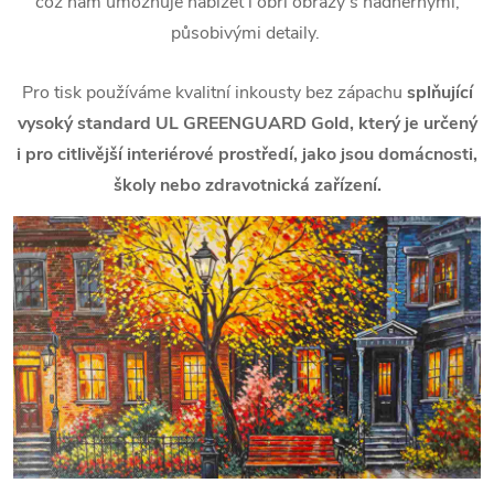
což nám umožňuje nabízet i obří obrazy s nádhernými,
působivými detaily.
Pro tisk používáme kvalitní inkousty bez zápachu
splňující
vysoký standard UL GREENGUARD Gold, který je určený
i pro citlivější interiérové prostředí, jako jsou domácnosti,
školy nebo zdravotnická zařízení.