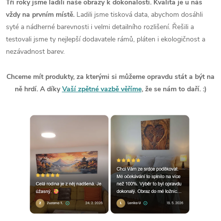
Tři roky jsme ladili naše obrazy k dokonalosti. Kvalita je u nás
vždy na prvním místě.
Ladili jsme tisková data, abychom dosáhli
syté a nádherné barevnosti i velmi detailního rozlišení. Řešili a
testovali jsme ty nejlepší dodavatele rámů, pláten i ekologičnost a
nezávadnost barev.
Chceme mít produkty, za kterými si můžeme opravdu stát a být na
ně hrdí. A díky
Vaší zpětné vazbě věříme
, že se nám to daří. :)