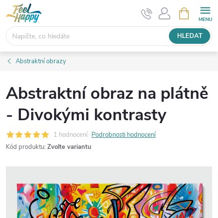
Přejít
NÁKUPNÍ
KOŠÍK
na
obsah
HLEDAT
Abstraktní obrazy
Abstraktní obraz na plátně
- Divokými kontrasty
1 hodnocení
Podrobnosti hodnocení
Kód produktu:
Zvolte variantu