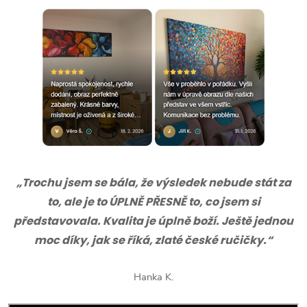
„Trochu jsem se bála, že výsledek nebude stát za
to, ale je to ÚPLNĚ PŘESNĚ to, co jsem si
představovala. Kvalita je úplně boží. Ještě jednou
moc díky, jak se říká, zlaté české ručičky.“
Hanka K.