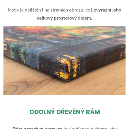
Motiv je natištěn i na stranách obrazu, což
zvýrazní jeho
celkový prostorový dojem.
ODOLNÝ DŘEVĚNÝ RÁM
Rám z masivní borovice
je skrytý pod plátnem, aby