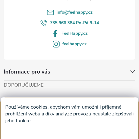
í
info
@
feelhappy.cz
735 966 384 Po-Pá 9-14
FeelHappy.cz
feelhappy.cz
Informace pro vás
DOPORUČUJEME
Cut'n'Glue - papírové modely
Magifešn - dělat svět krásnějším
Používáme cookies, abychom vám umožnili příjemné
Obrazy na plátně na zeď a stěnu do obýváku
prohlížení webu a díky analýze provozu neustále zlepšovali
jeho funkce.
Facebook