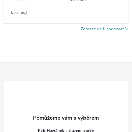
Kvalita😃
Zobrazit další hodnocení
Z
á
p
a
t
Petr Havránek