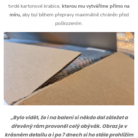
tvrdé kartonové krabice,
kterou mu vytváříme přímo na
míru,
aby byl během přepravy maximálně chráněn před
poškozením.
„Bylo vidět, že i na balení si někdo dal záležet a
dřevěný rám provoněl celý obývák. Obraz je v
krásném detailu a i po 7 dnech si ho stále prohlížím