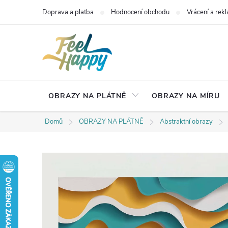
Přejít
Doprava a platba
Hodnocení obchodu
Vrácení a rek
na
obsah
OBRAZY NA PLÁTNĚ
OBRAZY NA MÍRU
Domů
OBRAZY NA PLÁTNĚ
Abstraktní obrazy