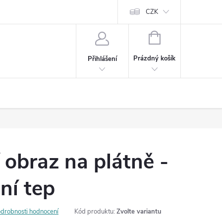
Cookies
60denní garance spokojenosti
Kontakt
CZK
NÁKUPNÍ
KOŠÍK
Prázdný košík
Přihlášení
 obraz na plátně -
ní tep
drobnosti hodnocení
Kód produktu:
Zvolte variantu