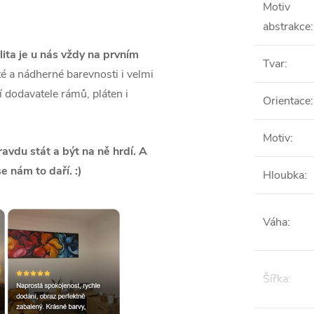
Motiv
abstrakce
:
lita je u nás vždy na prvním
Tvar
:
é a nádherné barevnosti i velmi
ší dodavatele rámů, pláten i
Orientace
:
Motiv
:
vdu stát a být na ně hrdí. A
se nám to daří. :)
Hloubka
:
Váha
:
Šířka
: