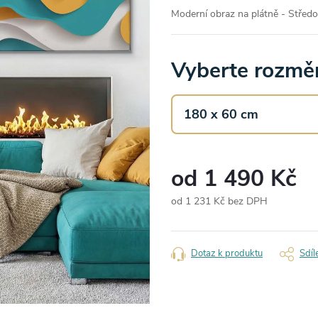
Moderní obraz na plátně - Střed
Vyberte rozměr
od
1 490 Kč
od
1 231 Kč
bez DPH
Měrná
cena:
Dotaz k produktu
Sdíl