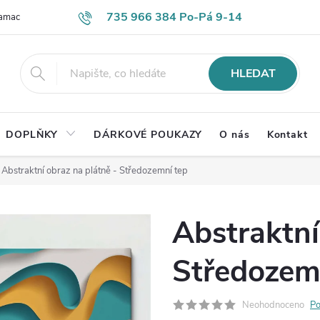
735 966 384 Po-Pá 9-14
lamace
Časté otázky
Obch. podmínky
Ochrana os. údajů
HLEDAT
DOPLŇKY
DÁRKOVÉ POUKAZY
O nás
Kontakt
Abstraktní obraz na plátně - Středozemní tep
Abstraktní
Středozem
Neohodnoceno
Po