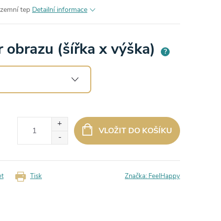
ozemní tep
Detailní informace
 obrazu (šířka x výška)
?
VLOŽIT DO KOŠÍKU
et
Tisk
Značka:
FeelHappy