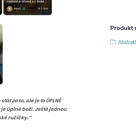
Produkt n
Abstrak
tát za to, ale je to ÚPLNĚ
 je úplně boží. Ještě jednou
eské ručičky.“