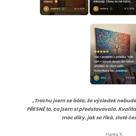
„Trochu jsem se bála, že výsledek nebude s
PŘESNĚ to, co jsem si představovala. Kvalita
moc díky, jak se říká, zlaté č
Hanka K.