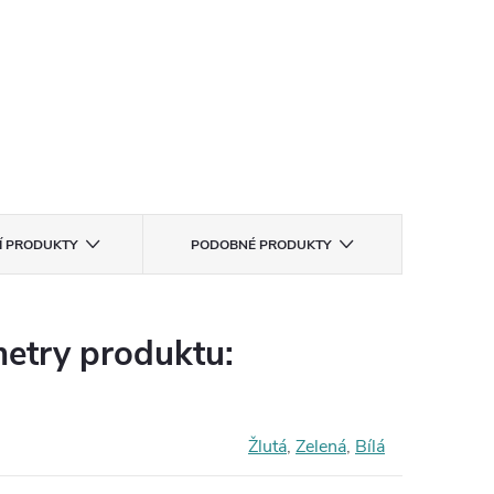
CÍ PRODUKTY
PODOBNÉ PRODUKTY
etry produktu:
Žlutá
,
Zelená
,
Bílá