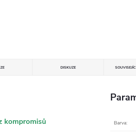
ZE
DISKUZE
SOUVISEJÍ
Param
ez kompromisů
Barva
: