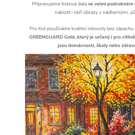
Připravujeme tisková data
ve velmi podrobném r
nabízet i obří obrazy s nádhernými, p
Pro tisk používáme kvalitní inkousty bez zápachu
GREENGUARD Gold, který je určený i pro citlivějš
jsou domácnosti, školy nebo zdravo