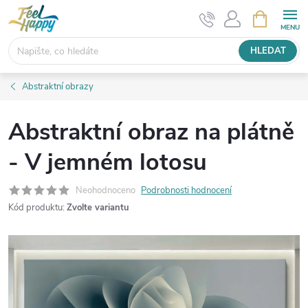
Přejít
NÁKUPNÍ
KOŠÍK
na
obsah
HLEDAT
Abstraktní obrazy
Abstraktní obraz na plátně
- V jemném lotosu
Neohodnoceno
Podrobnosti hodnocení
Kód produktu:
Zvolte variantu