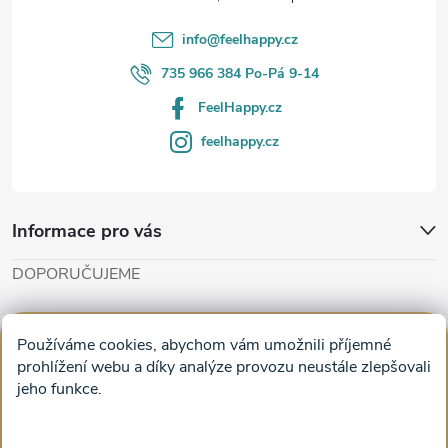
í
info
@
feelhappy.cz
735 966 384 Po-Pá 9-14
FeelHappy.cz
feelhappy.cz
Informace pro vás
DOPORUČUJEME
Cut'n'Glue - papírové modely
Magifešn - dělat svět krásnějším
Používáme cookies, abychom vám umožnili příjemné
Obrazy na plátně na zeď a stěnu do obýváku
prohlížení webu a díky analýze provozu neustále zlepšovali
jeho funkce.
Facebook