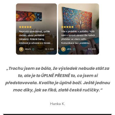
„Trochu jsem se bála, že výsledek nebude stát za
to, ale je to ÚPLNĚ PŘESNĚ to, co jsem si
představovala. Kvalita je úplně boží. Ještě jednou
moc díky, jak se říká, zlaté české ručičky.“
Hanka K.