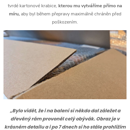
tvrdé kartonové krabice,
kterou mu vytváříme přímo na
míru,
aby byl během přepravy maximálně chráněn před
poškozením.
„Bylo vidět, že i na balení si někdo dal záležet a
dřevěný rám provoněl celý obývák. Obraz je v
krásném detailu a i po 7 dnech si ho stále prohlížím