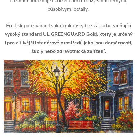
což nám umožňuje nabízet i obří obrazy s nádhernými,
působivými detaily.
Pro tisk používáme kvalitní inkousty bez zápachu
splňující
vysoký standard UL GREENGUARD Gold, který je určený
i pro citlivější interiérové prostředí, jako jsou domácnosti,
školy nebo zdravotnická zařízení.