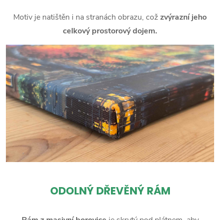
Motiv je natištěn i na stranách obrazu, což
zvýrazní jeho
celkový prostorový dojem.
ODOLNÝ DŘEVĚNÝ RÁM
Rám z masivní borovice
je skrytý pod plátnem, aby