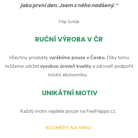
jako první den. Jsem z něho nadšený.“
Filip Sviták
RUČNÍ
VÝROBA V ČR
Všechny produkty
vyrábíme pouze v Česku.
Díky tomu
můžeme udržet
vysokou úroveň kvality
a zároveň podpořit
místní ekonomiku.
UNIKÁTNÍ MOTIV
Každý motiv najdete pouze na FeelHappy.cz.
ROZMĚRY NA MÍRU