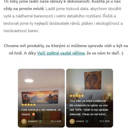
Tři roky jsme ladili naše obrazy k dokonalosti. Kvalita je u nás
vždy na prvním místě.
Ladili jsme tisková data, abychom dosáhli
syté a nádherné barevnosti i velmi detailního rozlišení. Řešili a
testovali jsme ty nejlepší dodavatele rámů, pláten i ekologičnost a
nezávadnost barev.
Chceme mít produkty, za kterými si můžeme opravdu stát a být na
ně hrdí. A díky
Vaší zpětné vazbě věříme
, že se nám to daří. :)