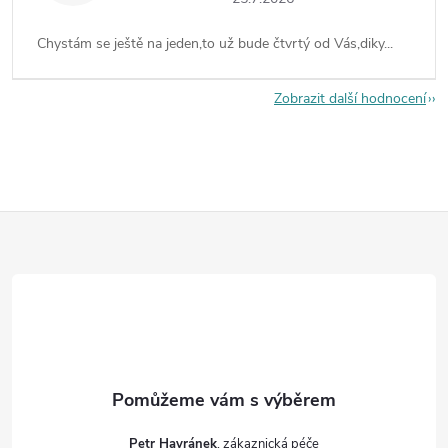
Chystám se ještě na jeden,to už bude čtvrtý od Vás,diky...
Zobrazit další hodnocení
Z
á
p
a
t
Petr Havránek