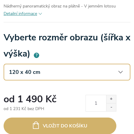
Nádherný panoramatický obraz na plátně - V jemném lotosu
Detailní informace
Vyberte rozměr obrazu (šířka x
výška)
?
od
1 490 Kč
od
1 231 Kč
bez DPH
Měrná
cena:
VLOŽIT DO KOŠÍKU