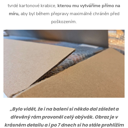
tvrdé kartonové krabice,
kterou mu vytváříme přímo na
míru,
aby byl během přepravy maximálně chráněn před
poškozením.
„Bylo vidět, že i na balení si někdo dal záležet a
dřevěný rám provoněl celý obývák. Obraz je v
krásném detailu a i po 7 dnech si ho stále prohlížím