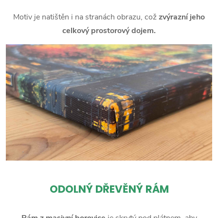
Motiv je natištěn i na stranách obrazu, což
zvýrazní jeho
celkový prostorový dojem.
ODOLNÝ DŘEVĚNÝ RÁM
Rám z masivní borovice
je skrytý pod plátnem, aby