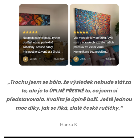
„Trochu jsem se bála, že výsledek nebude stát za
to, ale je to ÚPLNĚ PŘESNĚ to, co jsem si
představovala. Kvalita je úplně boží. Ještě jednou
moc díky, jak se říká, zlaté české ručičky.“
Hanka K.