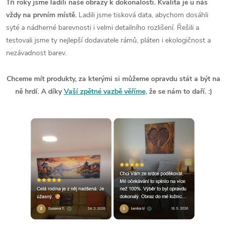
Tři roky jsme ladili naše obrazy k dokonalosti. Kvalita je u nás
vždy na prvním místě.
Ladili jsme tisková data, abychom dosáhli
syté a nádherné barevnosti i velmi detailního rozlišení. Řešili a
testovali jsme ty nejlepší dodavatele rámů, pláten i ekologičnost a
nezávadnost barev.
Chceme mít produkty, za kterými si můžeme opravdu stát a být na
ně hrdí. A díky
Vaší zpětné vazbě věříme
, že se nám to daří. :)