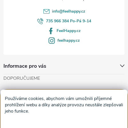
í
info
@
feelhappy.cz
735 966 384 Po-Pá 9-14
FeelHappy.cz
feelhappy.cz
Informace pro vás
DOPORUČUJEME
Cut'n'Glue - papírové modely
Magifešn - dělat svět krásnějším
Používáme cookies, abychom vám umožnili příjemné
Obrazy na plátně na zeď a stěnu do obýváku
prohlížení webu a díky analýze provozu neustále zlepšovali
jeho funkce.
Facebook