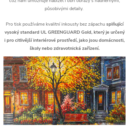
což nám umožňuje nabízet i obří obrazy s nádhernými,
působivými detaily.
Pro tisk používáme kvalitní inkousty bez zápachu
splňující
vysoký standard UL GREENGUARD Gold, který je určený
i pro citlivější interiérové prostředí, jako jsou domácnosti,
školy nebo zdravotnická zařízení.