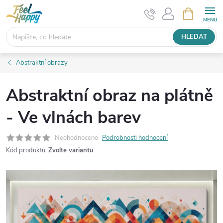
Přejít
NÁKUPNÍ
KOŠÍK
na
obsah
HLEDAT
Abstraktní obrazy
Abstraktní obraz na plátně
- Ve vlnách barev
Neohodnoceno
Podrobnosti hodnocení
Kód produktu:
Zvolte variantu