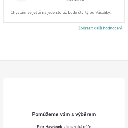
Chystám se ještě na jeden,to už bude čtvrtý od Vás,diky...
Zobrazit další hodnocení
Z
á
p
a
t
Petr Havránek