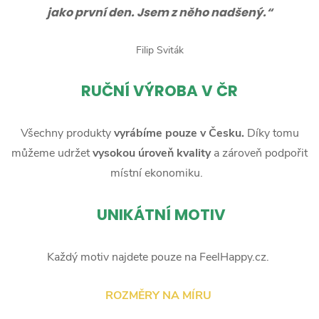
jako první den. Jsem z něho nadšený.“
Filip Sviták
RUČNÍ
VÝROBA V ČR
Všechny produkty
vyrábíme pouze v Česku.
Díky tomu
můžeme udržet
vysokou úroveň kvality
a zároveň podpořit
místní ekonomiku.
UNIKÁTNÍ MOTIV
Každý motiv najdete pouze na FeelHappy.cz.
ROZMĚRY NA MÍRU