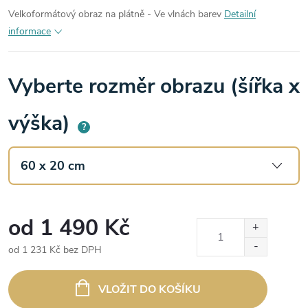
Velkoformátový obraz na plátně - Ve vlnách barev
Detailní
informace
Vyberte rozměr obrazu (šířka x
výška)
?
od
1 490 Kč
od
1 231 Kč
bez DPH
Měrná
cena:
VLOŽIT DO KOŠÍKU