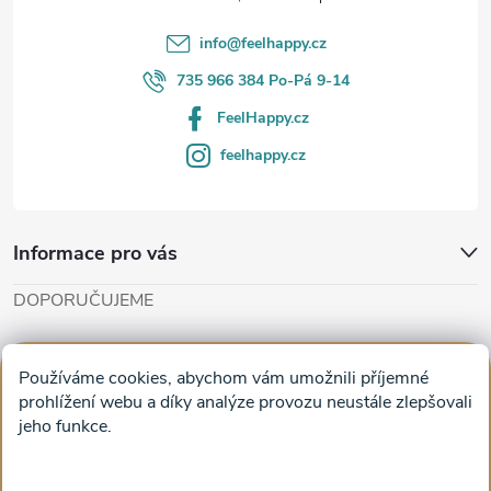
í
info
@
feelhappy.cz
735 966 384 Po-Pá 9-14
FeelHappy.cz
feelhappy.cz
Informace pro vás
DOPORUČUJEME
Cut'n'Glue - papírové modely
Magifešn - dělat svět krásnějším
Používáme cookies, abychom vám umožnili příjemné
Obrazy na plátně na zeď a stěnu do obýváku
prohlížení webu a díky analýze provozu neustále zlepšovali
jeho funkce.
Facebook