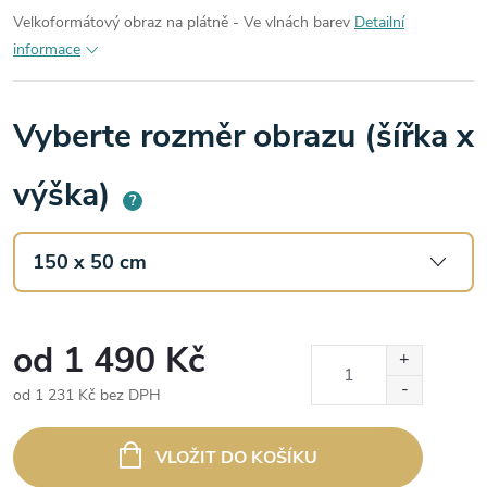
Velkoformátový obraz na plátně - Ve vlnách barev
Detailní
informace
Vyberte rozměr obrazu (šířka x
výška)
?
od
1 490 Kč
od
1 231 Kč
bez DPH
Měrná
cena:
VLOŽIT DO KOŠÍKU