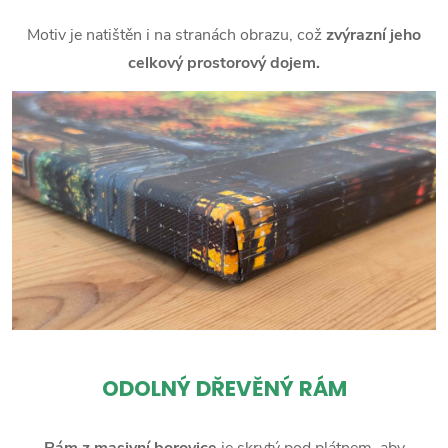
Motiv je natištěn i na stranách obrazu, což
zvýrazní jeho
celkový prostorový dojem.
ODOLNÝ DŘEVĚNÝ RÁM
Rám z masivní borovice
je skrytý pod plátnem, aby