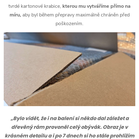
tvrdé kartonové krabice,
kterou mu vytváříme přímo na
míru,
aby byl během přepravy maximálně chráněn před
poškozením.
„Bylo vidět, že i na balení si někdo dal záležet a
dřevěný rám provoněl celý obývák. Obraz je v
krásném detailu a i po 7 dnech si ho stále prohlížím