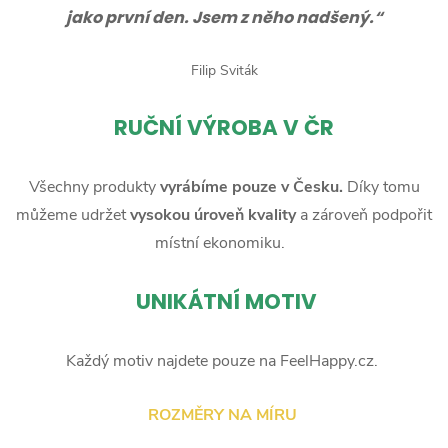
jako první den. Jsem z něho nadšený.“
Filip Sviták
RUČNÍ
VÝROBA V ČR
Všechny produkty
vyrábíme pouze v Česku.
Díky tomu
můžeme udržet
vysokou úroveň kvality
a zároveň podpořit
místní ekonomiku.
UNIKÁTNÍ MOTIV
Každý motiv najdete pouze na FeelHappy.cz.
ROZMĚRY NA MÍRU