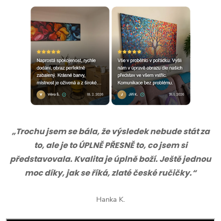
„Trochu jsem se bála, že výsledek nebude stát za
to, ale je to ÚPLNĚ PŘESNĚ to, co jsem si
představovala. Kvalita je úplně boží. Ještě jednou
moc díky, jak se říká, zlaté české ručičky.“
Hanka K.