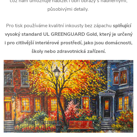
což nám umožňuje nabízet i obří obrazy s nádhernými,
působivými detaily.
Pro tisk používáme kvalitní inkousty bez zápachu
splňující
vysoký standard UL GREENGUARD Gold, který je určený
i pro citlivější interiérové prostředí, jako jsou domácnosti,
školy nebo zdravotnická zařízení.