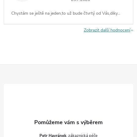
Chystám se ještě na jeden,to už bude čtvrtý od Vás,diky...
Zobrazit další hodnocení
Z
á
p
a
t
Petr Havránek