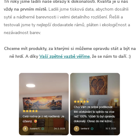
Tři roky jsme ladili naše obrazy k dokonalosti. Kvalita je u nás
vždy na prvním místě.
Ladili jsme tisková data, abychom dosáhli
syté a nádherné barevnosti i velmi detailního rozlišení. Řešili a
testovali jsme ty nejlepší dodavatele rámů, pláten i ekologičnost a
nezávadnost barev.
Chceme mít produkty, za kterými si můžeme opravdu stát a být na
ně hrdí. A díky
Vaší zpětné vazbě věříme
, že se nám to daří. :)