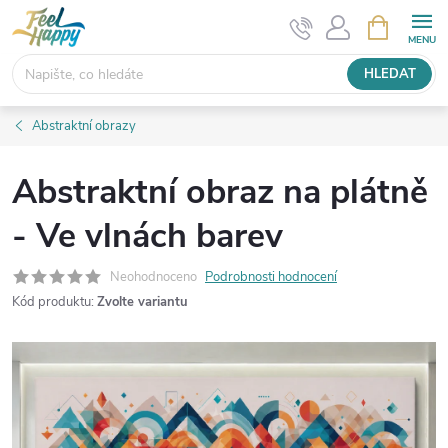
Přejít
NÁKUPNÍ
KOŠÍK
na
obsah
HLEDAT
Abstraktní obrazy
Abstraktní obraz na plátně
- Ve vlnách barev
Neohodnoceno
Podrobnosti hodnocení
Kód produktu:
Zvolte variantu