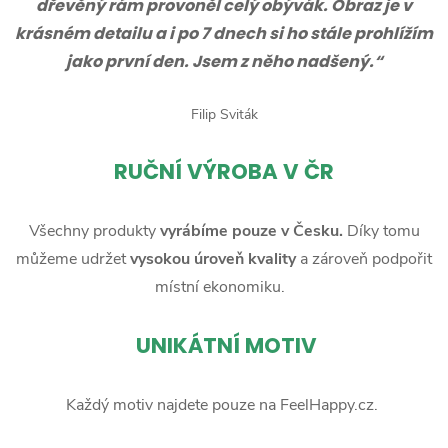
dřevěný rám provoněl celý obývák. Obraz je v
krásném detailu a i po 7 dnech si ho stále prohlížím
jako první den. Jsem z něho nadšený.“
Filip Sviták
RUČNÍ
VÝROBA V ČR
Všechny produkty
vyrábíme pouze v Česku.
Díky tomu
můžeme udržet
vysokou úroveň kvality
a zároveň podpořit
místní ekonomiku.
UNIKÁTNÍ MOTIV
Každý motiv najdete pouze na FeelHappy.cz.