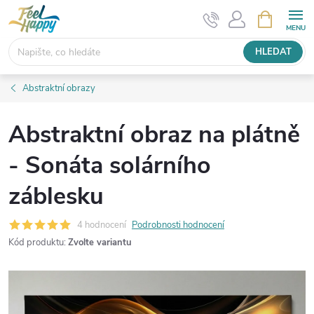
Přejít
NÁKUPNÍ
KOŠÍK
na
obsah
HLEDAT
Abstraktní obrazy
Abstraktní obraz na plátně
- Sonáta solárního
záblesku
4 hodnocení
Podrobnosti hodnocení
Kód produktu:
Zvolte variantu