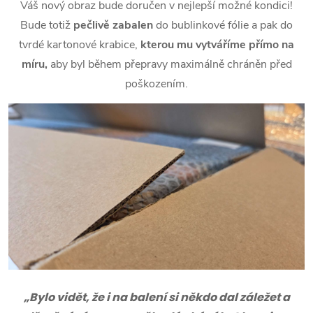
Váš nový obraz bude doručen v nejlepší možné kondici!
Bude totiž
pečlivě zabalen
do bublinkové fólie a pak do
tvrdé kartonové krabice,
kterou mu vytváříme přímo na
míru,
aby byl během přepravy maximálně chráněn před
poškozením.
„Bylo vidět, že i na balení si někdo dal záležet a