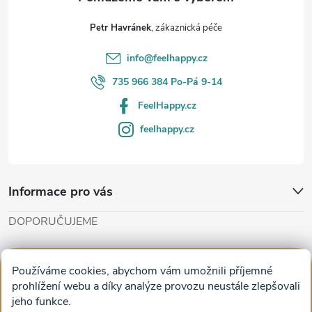
t
Petr Havránek
í
info
@
feelhappy.cz
735 966 384 Po-Pá 9-14
FeelHappy.cz
feelhappy.cz
Informace pro vás
DOPORUČUJEME
Cut'n'Glue - papírové modely
Magifešn - dělat svět krásnějším
Používáme cookies, abychom vám umožnili příjemné
Obrazy na plátně na zeď a stěnu do obýváku
prohlížení webu a díky analýze provozu neustále zlepšovali
jeho funkce.
Facebook