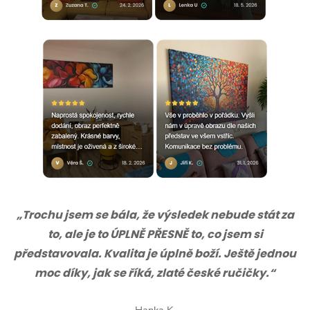
„Trochu jsem se bála, že výsledek nebude stát za
to, ale je to ÚPLNĚ PŘESNĚ to, co jsem si
představovala. Kvalita je úplně boží. Ještě jednou
moc díky, jak se říká, zlaté české ručičky.“
Hanka K.