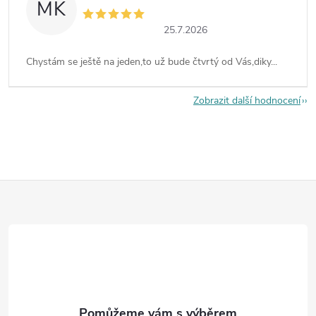
MK
25.7.2026
Chystám se ještě na jeden,to už bude čtvrtý od Vás,diky...
Zobrazit další hodnocení
Z
á
p
a