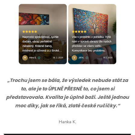
„Trochu jsem se bála, že výsledek nebude stát za
to, ale je to ÚPLNĚ PŘESNĚ to, co jsem si
představovala. Kvalita je úplně boží. Ještě jednou
moc díky, jak se říká, zlaté české ručičky.“
Hanka K.