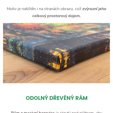
Motiv je natištěn i na stranách obrazu, což
zvýrazní jeho
celkový prostorový dojem.
ODOLNÝ DŘEVĚNÝ RÁM
Rám z masivní borovice
je skrytý pod plátnem, aby