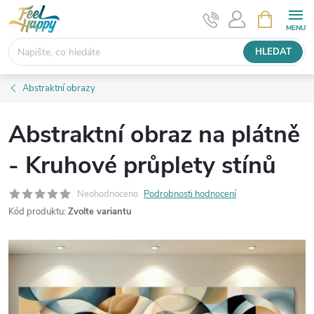
Přejít
NÁKUPNÍ
KOŠÍK
na
obsah
HLEDAT
Abstraktní obrazy
Abstraktní obraz na plátně
- Kruhové průplety stínů
Neohodnoceno
Podrobnosti hodnocení
Kód produktu:
Zvolte variantu