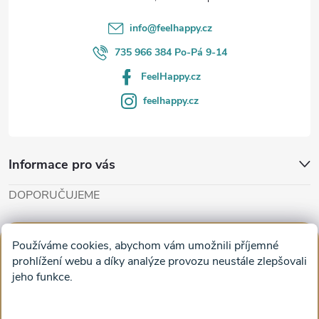
í
info
@
feelhappy.cz
735 966 384 Po-Pá 9-14
FeelHappy.cz
feelhappy.cz
Informace pro vás
DOPORUČUJEME
Cut'n'Glue - papírové modely
Magifešn - dělat svět krásnějším
Používáme cookies, abychom vám umožnili příjemné
Obrazy na plátně na zeď a stěnu do obýváku
prohlížení webu a díky analýze provozu neustále zlepšovali
jeho funkce.
Facebook