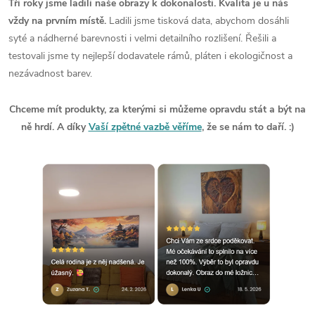
Tři roky jsme ladili naše obrazy k dokonalosti. Kvalita je u nás
vždy na prvním místě.
Ladili jsme tisková data, abychom dosáhli
syté a nádherné barevnosti i velmi detailního rozlišení. Řešili a
testovali jsme ty nejlepší dodavatele rámů, pláten i ekologičnost a
nezávadnost barev.
Chceme mít produkty, za kterými si můžeme opravdu stát a být na
ně hrdí. A díky
Vaší zpětné vazbě věříme
, že se nám to daří. :)