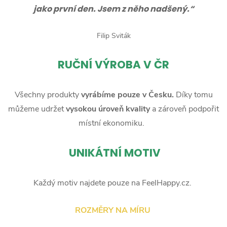
jako první den. Jsem z něho nadšený.“
Filip Sviták
RUČNÍ
VÝROBA V ČR
Všechny produkty
vyrábíme pouze v Česku.
Díky tomu
můžeme udržet
vysokou úroveň kvality
a zároveň podpořit
místní ekonomiku.
UNIKÁTNÍ MOTIV
Každý motiv najdete pouze na FeelHappy.cz.
ROZMĚRY NA MÍRU