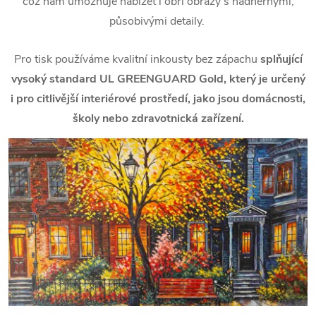
což nám umožňuje nabízet i obří obrazy s nádhernými,
působivými detaily.
Pro tisk používáme kvalitní inkousty bez zápachu
splňující
vysoký standard UL GREENGUARD Gold, který je určený
i pro citlivější interiérové prostředí, jako jsou domácnosti,
školy nebo zdravotnická zařízení.