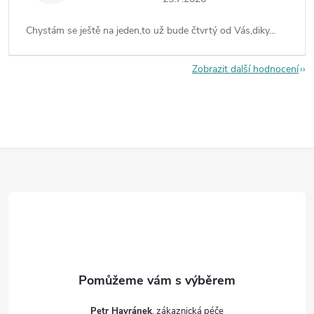
Chystám se ještě na jeden,to už bude čtvrtý od Vás,diky...
Zobrazit další hodnocení
Z
á
p
a
t
Petr Havránek