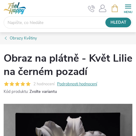
Přejít
NÁKUPNÍ
KOŠÍK
na
obsah
HLEDAT
Obrazy Květiny
Obraz na plátně - Květ Lilie
na černém pozadí
2 hodnocení
Podrobnosti hodnocení
Kód produktu:
Zvolte variantu