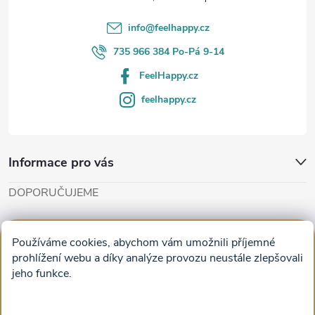
í
info
@
feelhappy.cz
735 966 384 Po-Pá 9-14
FeelHappy.cz
feelhappy.cz
Informace pro vás
DOPORUČUJEME
Cut'n'Glue - papírové modely
Magifešn - dělat svět krásnějším
Používáme cookies, abychom vám umožnili příjemné
Obrazy na plátně na zeď a stěnu do obýváku
prohlížení webu a díky analýze provozu neustále zlepšovali
jeho funkce.
Facebook