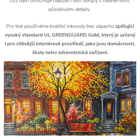
což nám umožňuje nabízet i obří obrazy s nádhernými,
působivými detaily.
Pro tisk používáme kvalitní inkousty bez zápachu
splňující
vysoký standard UL GREENGUARD Gold, který je určený
i pro citlivější interiérové prostředí, jako jsou domácnosti,
školy nebo zdravotnická zařízení.