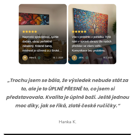
„Trochu jsem se bála, že výsledek nebude stát za
to, ale je to ÚPLNĚ PŘESNĚ to, co jsem si
představovala. Kvalita je úplně boží. Ještě jednou
moc díky, jak se říká, zlaté české ručičky.“
Hanka K.