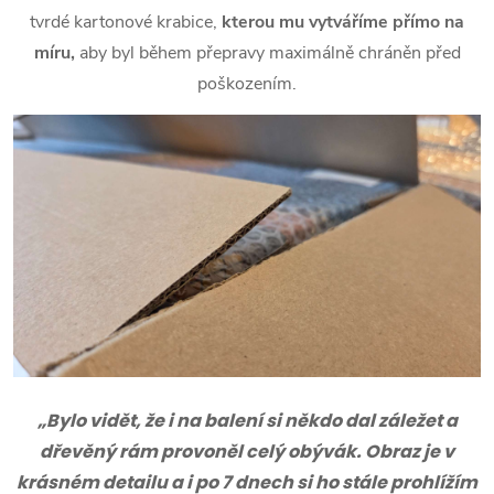
tvrdé kartonové krabice,
kterou mu vytváříme přímo na
míru,
aby byl během přepravy maximálně chráněn před
poškozením.
„Bylo vidět, že i na balení si někdo dal záležet a
dřevěný rám provoněl celý obývák. Obraz je v
krásném detailu a i po 7 dnech si ho stále prohlížím