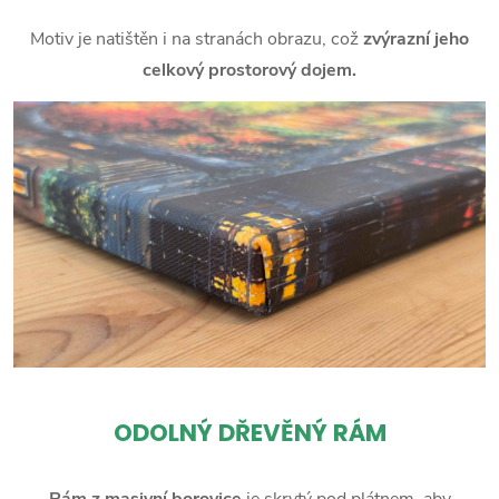
Motiv je natištěn i na stranách obrazu, což
zvýrazní jeho
celkový prostorový dojem.
ODOLNÝ DŘEVĚNÝ RÁM
Rám z masivní borovice
je skrytý pod plátnem, aby