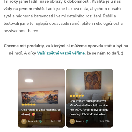
Tři roky jsme ladili naše obrazy k dokonalosti. Kvalita je u nás
vždy na prvním místě.
Ladili jsme tisková data, abychom dosáhli
syté a nádherné barevnosti i velmi detailního rozlišení. Řešili a
testovali jsme ty nejlepší dodavatele rámů, pláten i ekologičnost a
nezávadnost barev.
Chceme mít produkty, za kterými si můžeme opravdu stát a být na
ně hrdí. A díky
Vaší zpětné vazbě věříme
, že se nám to daří. :)