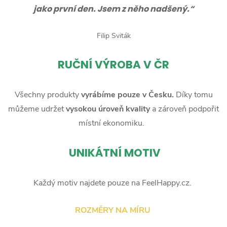
jako první den. Jsem z něho nadšený.“
Filip Sviták
RUČNÍ
VÝROBA V ČR
Všechny produkty
vyrábíme pouze v Česku.
Díky tomu
můžeme udržet
vysokou úroveň kvality
a zároveň podpořit
místní ekonomiku.
UNIKÁTNÍ MOTIV
Každý motiv najdete pouze na FeelHappy.cz.
ROZMĚRY NA MÍRU