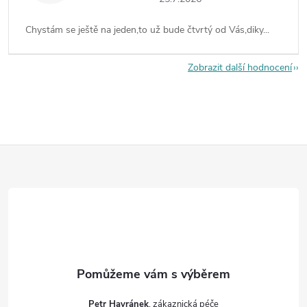
Chystám se ještě na jeden,to už bude čtvrtý od Vás,diky...
Zobrazit další hodnocení
Z
á
p
a
t
Petr Havránek