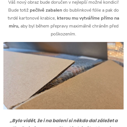
Váš nový obraz bude doručen v nejlepší možné kondici!
Bude totiž
pečlivě zabalen
do bublinkové fólie a pak do
tvrdé kartonové krabice,
kterou mu vytváříme přímo na
míru,
aby byl během přepravy maximálně chráněn před
poškozením.
„Bylo vidět, že i na balení si někdo dal záležet a