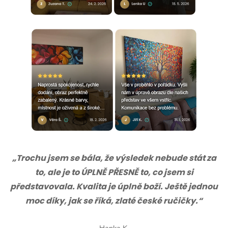
„Trochu jsem se bála, že výsledek nebude stát za
to, ale je to ÚPLNĚ PŘESNĚ to, co jsem si
představovala. Kvalita je úplně boží. Ještě jednou
moc díky, jak se říká, zlaté české ručičky.“
Hanka K.