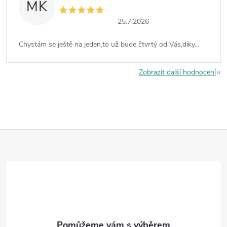
MK
25.7.2026
Chystám se ještě na jeden,to už bude čtvrtý od Vás,diky...
Zobrazit další hodnocení
Z
á
p
a