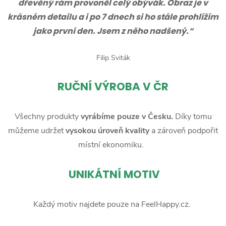
dřevěný rám provoněl celý obývák. Obraz je v
krásném detailu a i po 7 dnech si ho stále prohlížím
jako první den. Jsem z něho nadšený.“
Filip Sviták
RUČNÍ
VÝROBA V ČR
Všechny produkty
vyrábíme pouze v Česku.
Díky tomu
můžeme udržet
vysokou úroveň kvality
a zároveň podpořit
místní ekonomiku.
UNIKÁTNÍ MOTIV
Každý motiv najdete pouze na FeelHappy.cz.