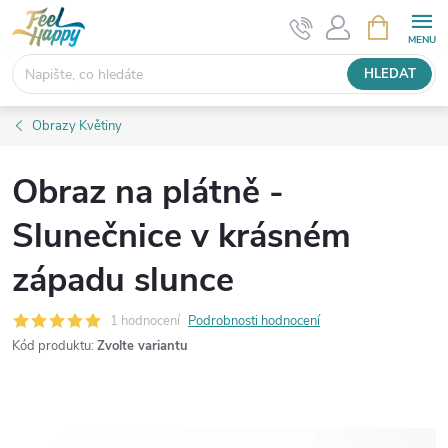
Přejít
NÁKUPNÍ
KOŠÍK
na
obsah
HLEDAT
Obrazy Květiny
Obraz na plátně -
Slunečnice v krásném
západu slunce
1 hodnocení
Podrobnosti hodnocení
Kód produktu:
Zvolte variantu