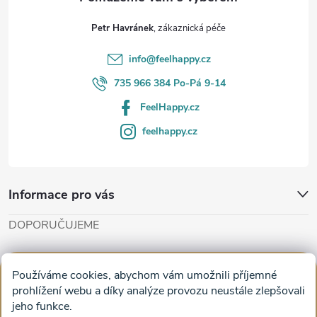
t
Petr Havránek
í
info
@
feelhappy.cz
735 966 384 Po-Pá 9-14
FeelHappy.cz
feelhappy.cz
Informace pro vás
DOPORUČUJEME
Cut'n'Glue - papírové modely
Magifešn - dělat svět krásnějším
Používáme cookies, abychom vám umožnili příjemné
Obrazy na plátně na zeď a stěnu do obýváku
prohlížení webu a díky analýze provozu neustále zlepšovali
jeho funkce.
Facebook