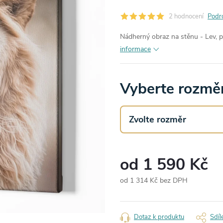
2 hodnocení
Podr
Nádherný obraz na stěnu - Lev, p
informace
Vyberte rozměr
od
1 590 Kč
od
1 314 Kč
bez DPH
Měrná
cena:
Dotaz k produktu
Sdíl