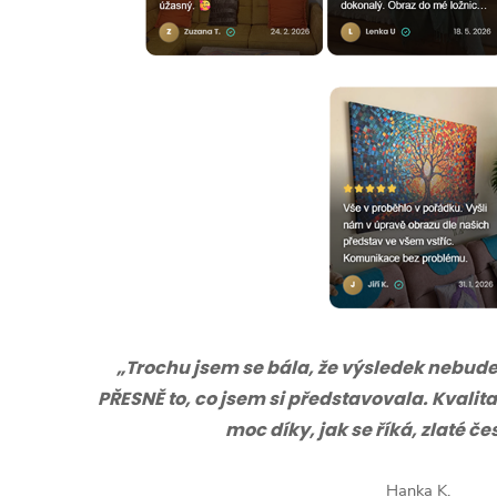
„Trochu jsem se bála, že výsledek nebude s
PŘESNĚ to, co jsem si představovala. Kvalita
moc díky, jak se říká, zlaté č
Hanka K.