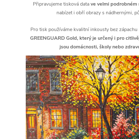
Připravujeme tisková data
ve velmi podrobném r
nabízet i obří obrazy s nádhernými, p
Pro tisk používáme kvalitní inkousty bez zápachu
GREENGUARD Gold, který je určený i pro citlivějš
jsou domácnosti, školy nebo zdravo