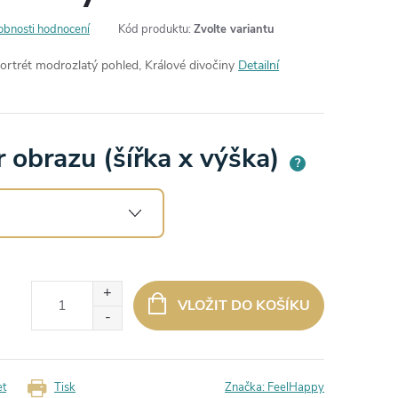
obnosti hodnocení
Kód produktu:
Zvolte variantu
ortrét modrozlatý pohled,
Králové divočiny
Detailní
 obrazu (šířka x výška)
?
VLOŽIT DO KOŠÍKU
et
Tisk
Značka:
FeelHappy