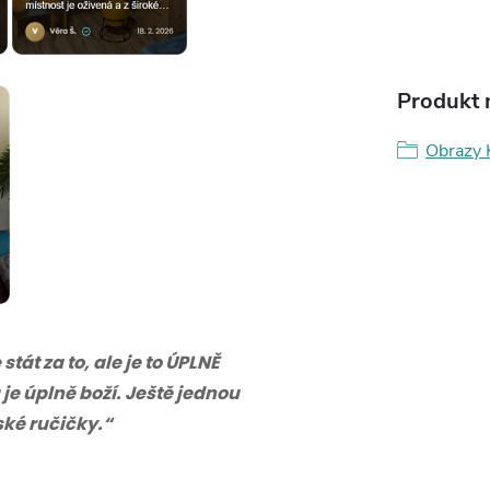
Produkt n
Obrazy 
tát za to, ale je to ÚPLNĚ
 je úplně boží. Ještě jednou
eské ručičky.“