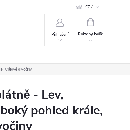
Cookies
60denní garance spokojenosti
Kontakt
CZK
NÁKUPNÍ
KOŠÍK
Prázdný košík
Přihlášení
le, Králové divočiny
látně - Lev,
uboký pohled krále,
vočiny