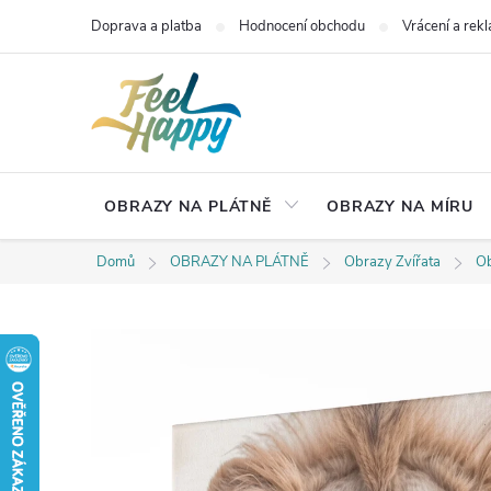
Přejít
Doprava a platba
Hodnocení obchodu
Vrácení a rek
na
obsah
OBRAZY NA PLÁTNĚ
OBRAZY NA MÍRU
Domů
OBRAZY NA PLÁTNĚ
Obrazy Zvířata
Ob