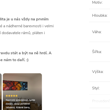
Motiv
:
Hloubka
:
lita je u nás vždy na prvním
é a nádherné barevnosti i velmi
Váha
:
ší dodavatele rámů, pláten i
Šířka
:
vdu stát a být na ně hrdí. A
se nám to daří. :)
Výška
:
Styl
:
Provedení