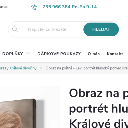
735 966 384 Po-Pá 9-14
lamace
Časté otázky
Obch. podmínky
Ochrana os. údajů
HLEDAT
DOPLŇKY
DÁRKOVÉ POUKAZY
O nás
Kontakt
razy Králové divočiny
Obraz na plátně - Lev, portrét hluboký pohled krá
Obraz na p
portrét hl
Králové di