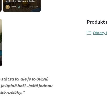
Produkt n
Obrazy 
tát za to, ale je to ÚPLNĚ
 je úplně boží. Ještě jednou
eské ručičky.“