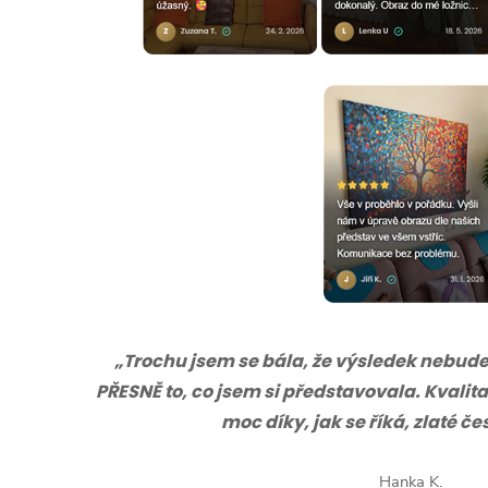
„Trochu jsem se bála, že výsledek nebude s
PŘESNĚ to, co jsem si představovala. Kvalita
moc díky, jak se říká, zlaté č
Hanka K.