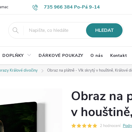
735 966 384 Po-Pá 9-14
lamace
Časté otázky
Obch. podmínky
Ochrana os. údajů
HLEDAT
DOPLŇKY
DÁRKOVÉ POUKAZY
O nás
Kontakt
razy Králové divočiny
Obraz na plátně - Vlk skrytý v houštině, Králové d
Obraz na p
v houštině
2 hodnocení
Podr