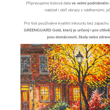
Připravujeme tisková data
ve velmi podrobném r
nabízet i obří obrazy s nádhernými, p
Pro tisk používáme kvalitní inkousty bez zápachu
GREENGUARD Gold, který je určený i pro citlivějš
jsou domácnosti, školy nebo zdravo