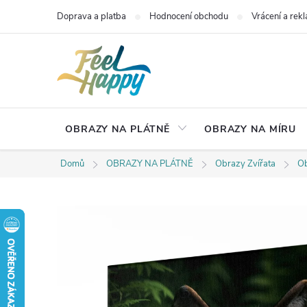
Přejít
Doprava a platba
Hodnocení obchodu
Vrácení a rek
na
obsah
OBRAZY NA PLÁTNĚ
OBRAZY NA MÍRU
Domů
OBRAZY NA PLÁTNĚ
Obrazy Zvířata
Ob