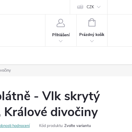
Cookies
60denní garance spokojenosti
Kontakt
CZK
NÁKUPNÍ
KOŠÍK
Prázdný košík
Přihlášení
ivočiny
látně - Vlk skrytý
, Králové divočiny
obnosti hodnocení
Kód produktu:
Zvolte variantu