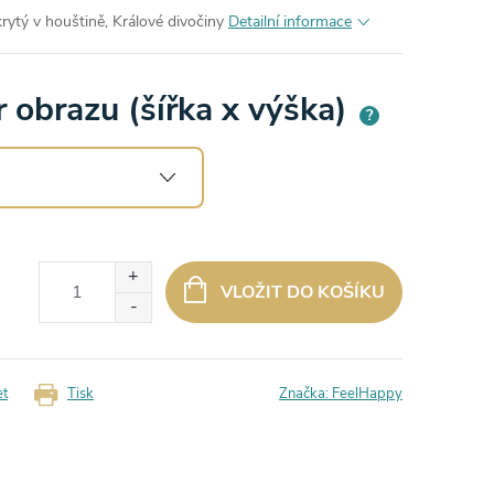
krytý v houštině, Králové divočiny
Detailní informace
 obrazu (šířka x výška)
?
VLOŽIT DO KOŠÍKU
et
Tisk
Značka:
FeelHappy