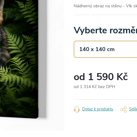
Nádherný obraz na stěnu -
Vlk s
Vyberte rozměr
od
1 590 Kč
od
1 314 Kč
bez DPH
Měrná
cena:
Dotaz k produktu
Sdíl