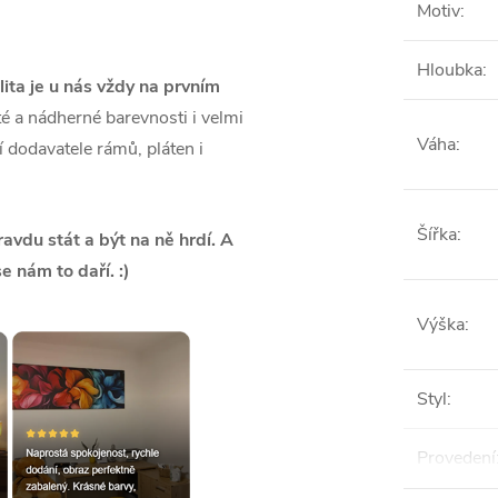
Motiv
:
Hloubka
:
lita je u nás vždy na prvním
é a nádherné barevnosti i velmi
Váha
:
ší dodavatele rámů, pláten i
Šířka
:
vdu stát a být na ně hrdí. A
se nám to daří. :)
Výška
:
Styl
:
Provedení