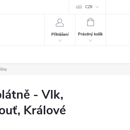
Cookies
60denní garance spokojenosti
Kontakt
CZK
NÁKUPNÍ
KOŠÍK
Prázdný košík
Přihlášení
očiny
látně - Vlk,
uť, Králové