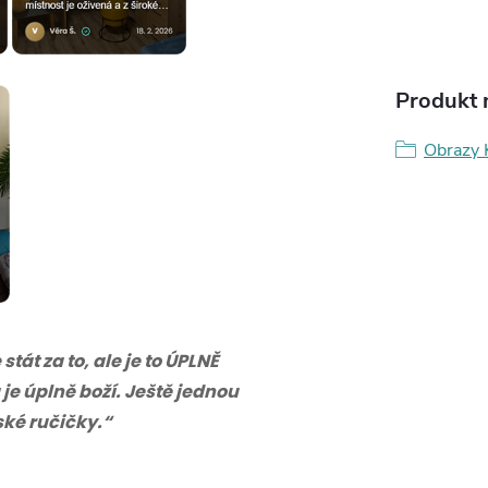
Produkt n
Obrazy 
tát za to, ale je to ÚPLNĚ
 je úplně boží. Ještě jednou
eské ručičky.“