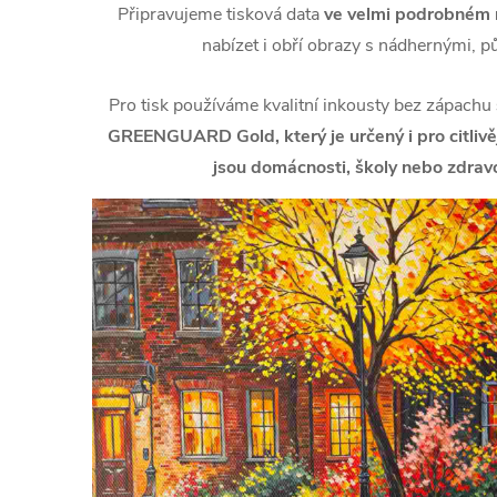
Připravujeme tisková data
ve velmi podrobném r
nabízet i obří obrazy s nádhernými, p
Pro tisk používáme kvalitní inkousty bez zápachu
GREENGUARD Gold, který je určený i pro citlivějš
jsou domácnosti, školy nebo zdravo