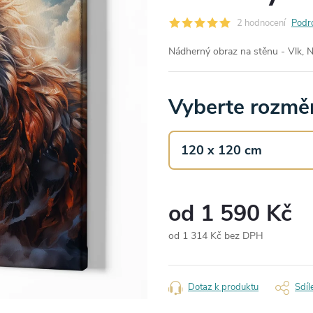
2 hodnocení
Podr
Nádherný obraz na stěnu - Vlk, N
Vyberte rozměr
od
1 590 Kč
od
1 314 Kč
bez DPH
Měrná
cena:
Dotaz k produktu
Sdíl