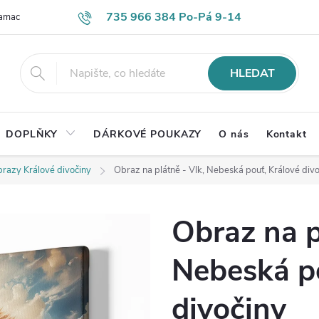
735 966 384 Po-Pá 9-14
lamace
Časté otázky
Obch. podmínky
Ochrana os. údajů
HLEDAT
DOPLŇKY
DÁRKOVÉ POUKAZY
O nás
Kontakt
razy Králové divočiny
Obraz na plátně - Vlk, Nebeská pouť, Králové div
Obraz na p
Nebeská po
divočiny