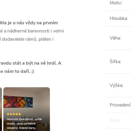
Motiv
:
Hloubka
:
lita je u nás vždy na prvním
é a nádherné barevnosti i velmi
Váha
:
ší dodavatele rámů, pláten i
Šířka
:
vdu stát a být na ně hrdí. A
se nám to daří. :)
Výška
:
Provedení
Sady
: