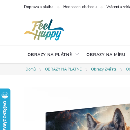
Přejít
Doprava a platba
Hodnocení obchodu
Vrácení a rek
na
obsah
OBRAZY NA PLÁTNĚ
OBRAZY NA MÍRU
Domů
OBRAZY NA PLÁTNĚ
Obrazy Zvířata
Ob