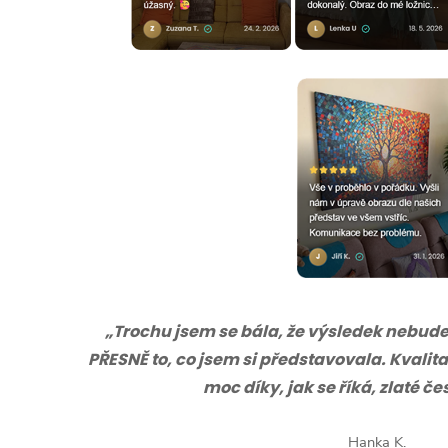
„Trochu jsem se bála, že výsledek nebude s
PŘESNĚ to, co jsem si představovala. Kvalita
moc díky, jak se říká, zlaté č
Hanka K.