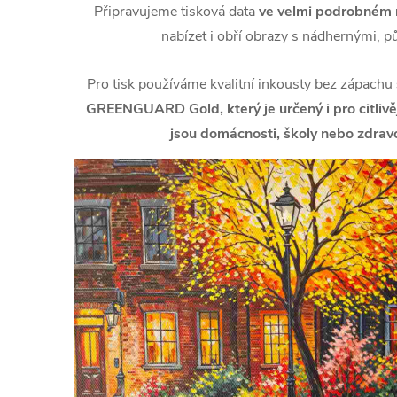
Připravujeme tisková data
ve velmi podrobném r
nabízet i obří obrazy s nádhernými, p
Pro tisk používáme kvalitní inkousty bez zápachu
GREENGUARD Gold, který je určený i pro citlivějš
jsou domácnosti, školy nebo zdravo