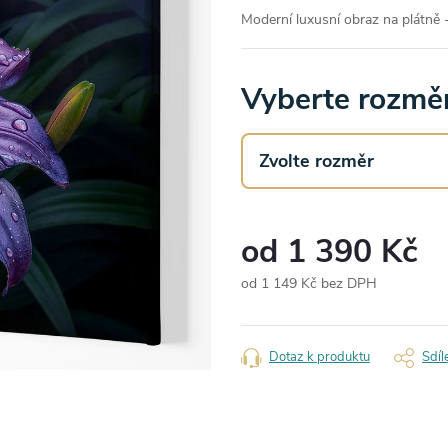
Moderní luxusní obraz na plátně -
Vyberte rozměr
od
1 390 Kč
od
1 149 Kč
bez DPH
Měrná
cena:
Dotaz k produktu
Sdíl