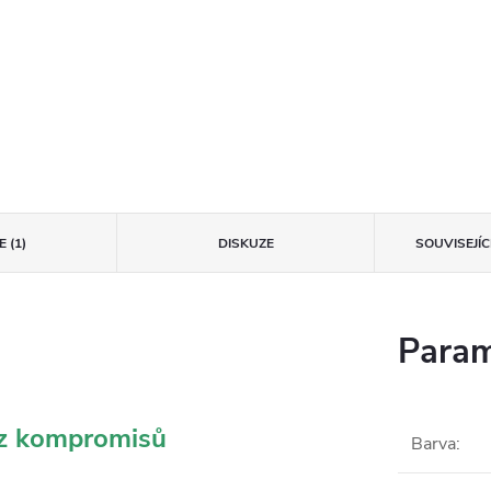
 (1)
DISKUZE
SOUVISEJÍ
Param
ez kompromisů
Barva
: