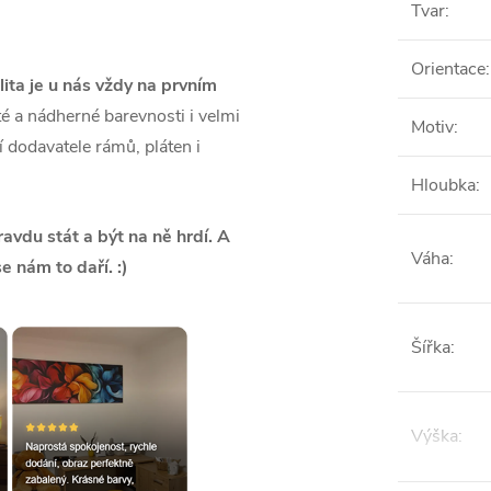
Tvar
:
Orientace
:
lita je u nás vždy na prvním
é a nádherné barevnosti i velmi
Motiv
:
ší dodavatele rámů, pláten i
Hloubka
:
vdu stát a být na ně hrdí. A
Váha
:
se nám to daří. :)
Šířka
:
Výška
: