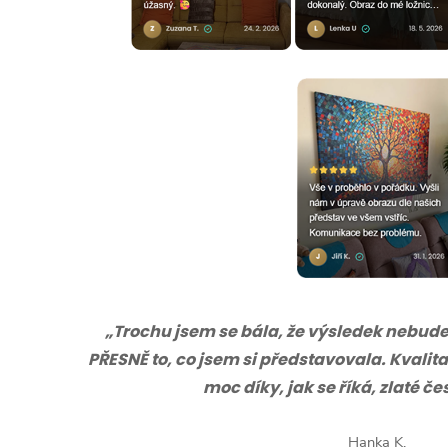
„Trochu jsem se bála, že výsledek nebude s
PŘESNĚ to, co jsem si představovala. Kvalita
moc díky, jak se říká, zlaté č
Hanka K.