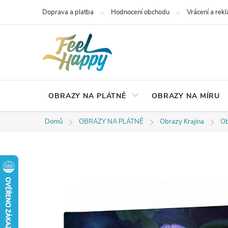
Přejít
Doprava a platba
Hodnocení obchodu
Vrácení a rek
na
obsah
OBRAZY NA PLÁTNĚ
OBRAZY NA MÍRU
Domů
OBRAZY NA PLÁTNĚ
Obrazy Krajina
Ob