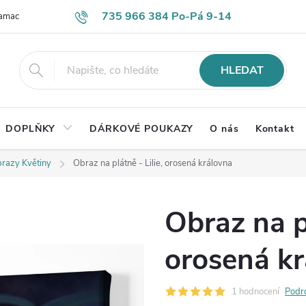
735 966 384 Po-Pá 9-14
lamace
Časté otázky
Obch. podmínky
Ochrana os. údajů
HLEDAT
DOPLŇKY
DÁRKOVÉ POUKAZY
O nás
Kontakt
razy Květiny
Obraz na plátně - Lilie, orosená královna
Obraz na pl
orosená k
1 hodnocení
Podr