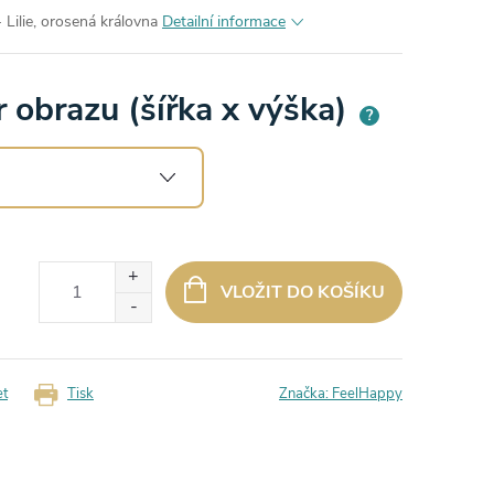
 Lilie, orosená královna
Detailní informace
 obrazu (šířka x výška)
?
VLOŽIT DO KOŠÍKU
et
Tisk
Značka:
FeelHappy