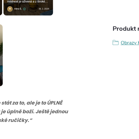
Produkt n
Obrazy 
tát za to, ale je to ÚPLNĚ
 je úplně boží. Ještě jednou
eské ručičky.“