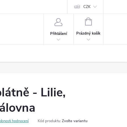
Cookies
60denní garance spokojenosti
Kontakt
CZK
NÁKUPNÍ
KOŠÍK
Prázdný košík
Přihlášení
átně - Lilie,
rálovna
obnosti hodnocení
Kód produktu:
Zvolte variantu