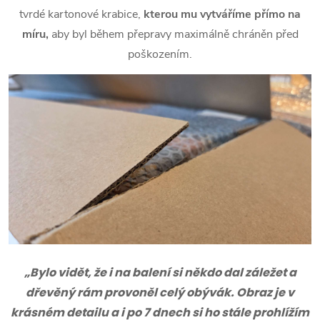
tvrdé kartonové krabice,
kterou mu vytváříme přímo na
míru,
aby byl během přepravy maximálně chráněn před
poškozením.
„Bylo vidět, že i na balení si někdo dal záležet a
dřevěný rám provoněl celý obývák. Obraz je v
krásném detailu a i po 7 dnech si ho stále prohlížím