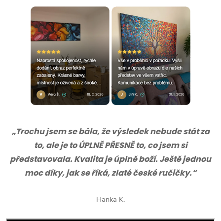
„Trochu jsem se bála, že výsledek nebude stát za
to, ale je to ÚPLNĚ PŘESNĚ to, co jsem si
představovala. Kvalita je úplně boží. Ještě jednou
moc díky, jak se říká, zlaté české ručičky.“
Hanka K.