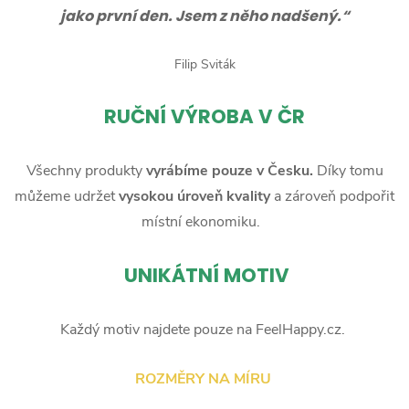
jako první den. Jsem z něho nadšený.“
Filip Sviták
RUČNÍ
VÝROBA V ČR
Všechny produkty
vyrábíme pouze v Česku.
Díky tomu
můžeme udržet
vysokou úroveň kvality
a zároveň podpořit
místní ekonomiku.
UNIKÁTNÍ MOTIV
Každý motiv najdete pouze na FeelHappy.cz.
ROZMĚRY NA MÍRU