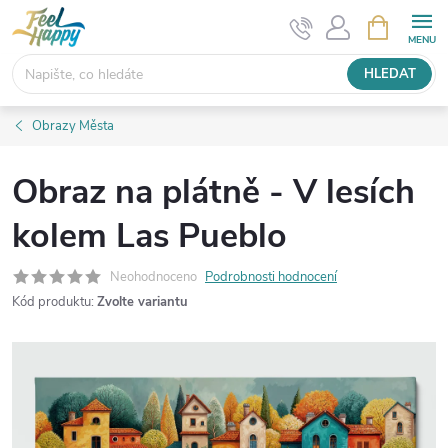
Přejít
NÁKUPNÍ
KOŠÍK
na
obsah
HLEDAT
Obrazy Města
Obraz na plátně - V lesích
kolem Las Pueblo
Neohodnoceno
Podrobnosti hodnocení
Kód produktu:
Zvolte variantu