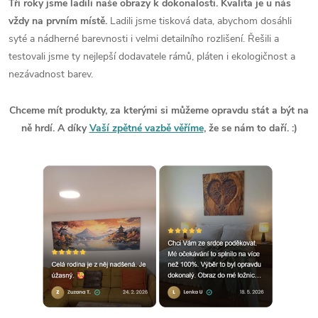
Tři roky jsme ladili naše obrazy k dokonalosti. Kvalita je u nás
vždy na prvním místě.
Ladili jsme tisková data, abychom dosáhli
syté a nádherné barevnosti i velmi detailního rozlišení. Řešili a
testovali jsme ty nejlepší dodavatele rámů, pláten i ekologičnost a
nezávadnost barev.
Chceme mít produkty, za kterými si můžeme opravdu stát a být na
ně hrdí. A díky
Vaší zpětné vazbě věříme
, že se nám to daří. :)