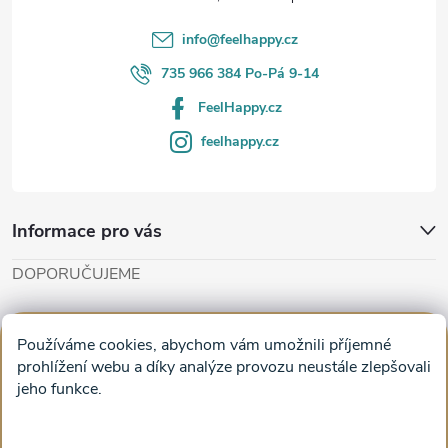
í
info
@
feelhappy.cz
735 966 384 Po-Pá 9-14
FeelHappy.cz
feelhappy.cz
Informace pro vás
DOPORUČUJEME
Cut'n'Glue - papírové modely
Magifešn - dělat svět krásnějším
Používáme cookies, abychom vám umožnili příjemné
Obrazy na plátně na zeď a stěnu do obýváku
prohlížení webu a díky analýze provozu neustále zlepšovali
jeho funkce.
Facebook