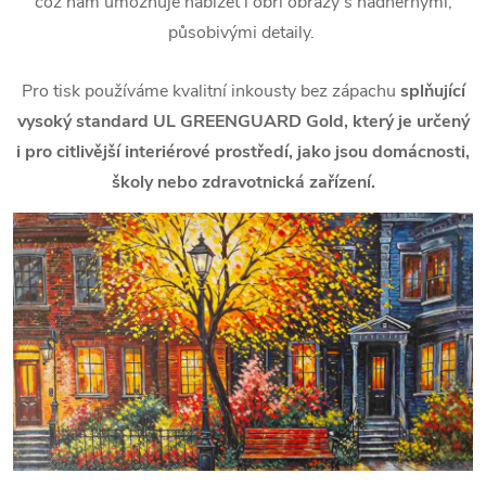
což nám umožňuje nabízet i obří obrazy s nádhernými,
působivými detaily.
Pro tisk používáme kvalitní inkousty bez zápachu
splňující
vysoký standard UL GREENGUARD Gold, který je určený
i pro citlivější interiérové prostředí, jako jsou domácnosti,
školy nebo zdravotnická zařízení.