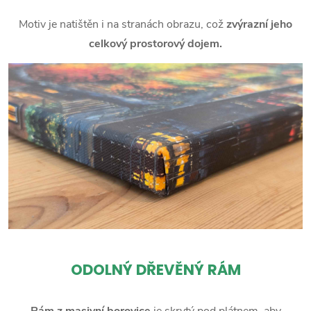
Motiv je natištěn i na stranách obrazu, což
zvýrazní jeho
celkový prostorový dojem.
ODOLNÝ DŘEVĚNÝ RÁM
Rám z masivní borovice
je skrytý pod plátnem, aby