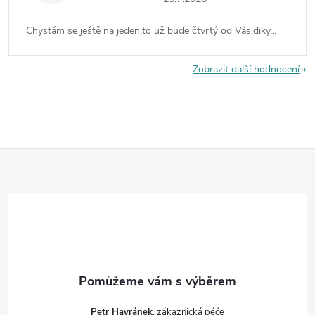
Chystám se ještě na jeden,to už bude čtvrtý od Vás,diky...
Zobrazit další hodnocení
Z
á
p
a
t
Petr Havránek