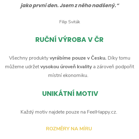
jako první den. Jsem z něho nadšený.“
Filip Sviták
RUČNÍ
VÝROBA V ČR
Všechny produkty
vyrábíme pouze v Česku.
Díky tomu
můžeme udržet
vysokou úroveň kvality
a zároveň podpořit
místní ekonomiku.
UNIKÁTNÍ MOTIV
Každý motiv najdete pouze na FeelHappy.cz.
ROZMĚRY NA MÍRU