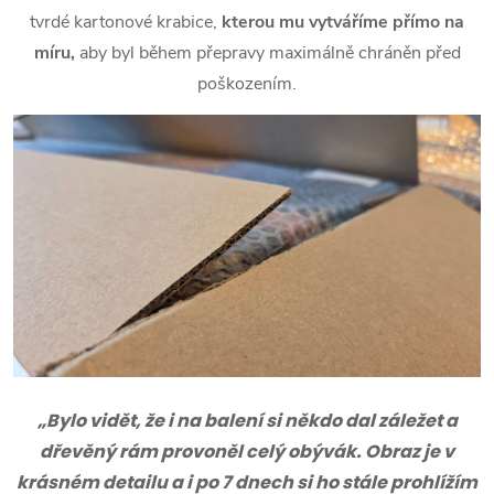
tvrdé kartonové krabice,
kterou mu vytváříme přímo na
míru,
aby byl během přepravy maximálně chráněn před
poškozením.
„Bylo vidět, že i na balení si někdo dal záležet a
dřevěný rám provoněl celý obývák. Obraz je v
krásném detailu a i po 7 dnech si ho stále prohlížím