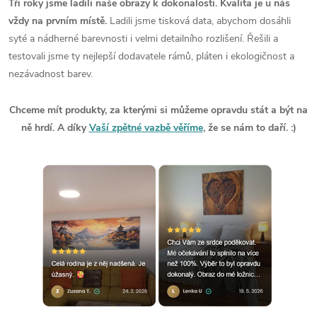
Tři roky jsme ladili naše obrazy k dokonalosti. Kvalita je u nás
vždy na prvním místě.
Ladili jsme tisková data, abychom dosáhli
syté a nádherné barevnosti i velmi detailního rozlišení. Řešili a
testovali jsme ty nejlepší dodavatele rámů, pláten i ekologičnost a
nezávadnost barev.
Chceme mít produkty, za kterými si můžeme opravdu stát a být na
ně hrdí. A díky
Vaší zpětné vazbě věříme
, že se nám to daří. :)