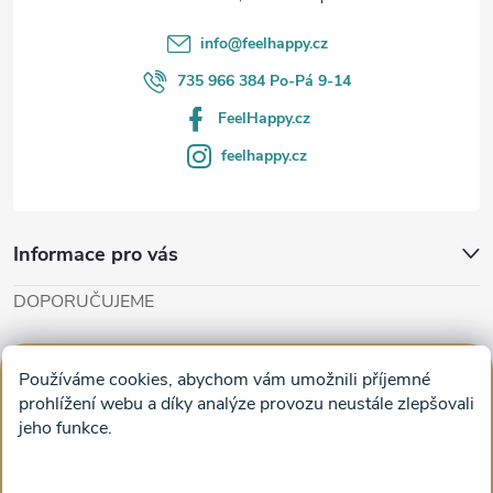
í
info
@
feelhappy.cz
735 966 384 Po-Pá 9-14
FeelHappy.cz
feelhappy.cz
Informace pro vás
DOPORUČUJEME
Cut'n'Glue - papírové modely
Magifešn - dělat svět krásnějším
Používáme cookies, abychom vám umožnili příjemné
Obrazy na plátně na zeď a stěnu do obýváku
prohlížení webu a díky analýze provozu neustále zlepšovali
jeho funkce.
Facebook