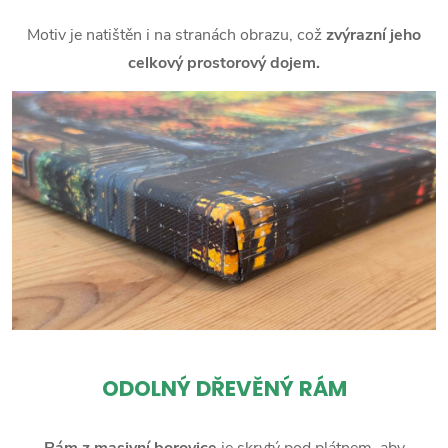
Motiv je natištěn i na stranách obrazu, což
zvýrazní jeho
celkový prostorový dojem.
ODOLNÝ DŘEVĚNÝ RÁM
Rám z masivní borovice
je skrytý pod plátnem, aby