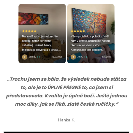
„Trochu jsem se bála, že výsledek nebude stát za
to, ale je to ÚPLNĚ PŘESNĚ to, co jsem si
představovala. Kvalita je úplně boží. Ještě jednou
moc díky, jak se říká, zlaté české ručičky.“
Hanka K.