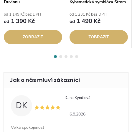
Duvionu
Kybernetická symbióza Strom
života a městská krajina
od 1 149 Kč bez DPH
od 1 231 Kč bez DPH
1 390 Kč
1 490 Kč
od
od
ZOBRAZIT
ZOBRAZIT
Dana Kyndlová
DK
6.8.2026
Velká spokojenost