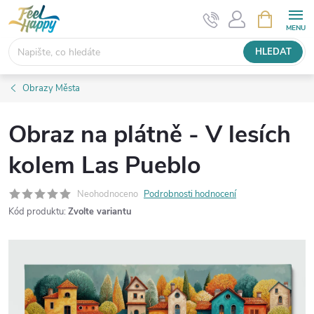
Přejít
NÁKUPNÍ
KOŠÍK
na
obsah
HLEDAT
Obrazy Města
Obraz na plátně - V lesích
kolem Las Pueblo
Neohodnoceno
Podrobnosti hodnocení
Kód produktu:
Zvolte variantu