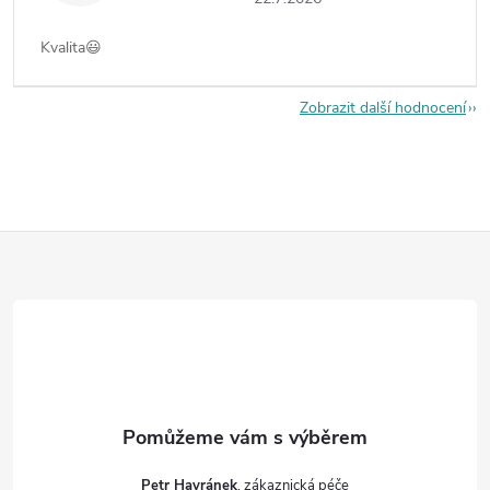
Kvalita😃
Zobrazit další hodnocení
Z
á
p
a
t
Petr Havránek