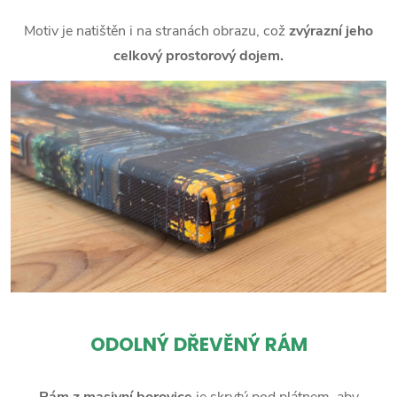
Motiv je natištěn i na stranách obrazu, což
zvýrazní jeho
celkový prostorový dojem.
ODOLNÝ DŘEVĚNÝ RÁM
Rám z masivní borovice
je skrytý pod plátnem, aby