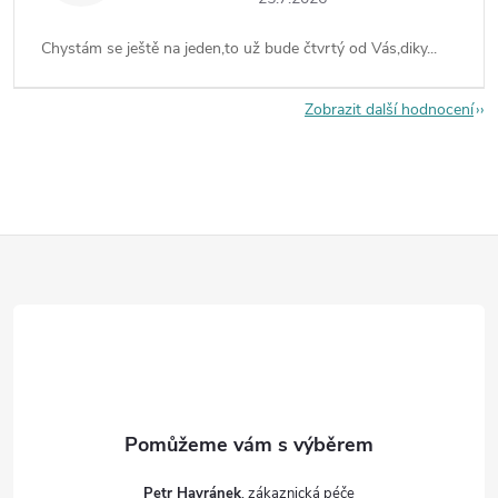
Chystám se ještě na jeden,to už bude čtvrtý od Vás,diky...
Zobrazit další hodnocení
Z
á
p
a
t
Petr Havránek