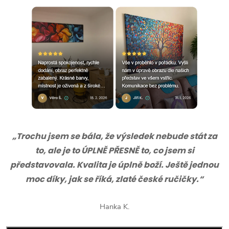
„Trochu jsem se bála, že výsledek nebude stát za
to, ale je to ÚPLNĚ PŘESNĚ to, co jsem si
představovala. Kvalita je úplně boží. Ještě jednou
moc díky, jak se říká, zlaté české ručičky.“
Hanka K.