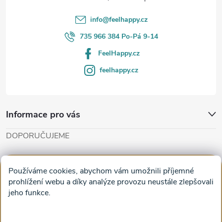
í
info
@
feelhappy.cz
735 966 384 Po-Pá 9-14
FeelHappy.cz
feelhappy.cz
Informace pro vás
DOPORUČUJEME
Cut'n'Glue - papírové modely
Magifešn - dělat svět krásnějším
Používáme cookies, abychom vám umožnili příjemné
Obrazy na plátně na zeď a stěnu do obýváku
prohlížení webu a díky analýze provozu neustále zlepšovali
jeho funkce.
Facebook