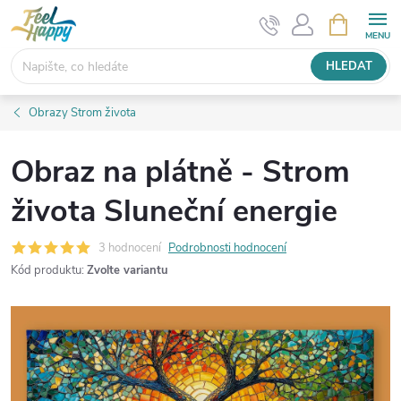
Přejít
NÁKUPNÍ
KOŠÍK
na
obsah
HLEDAT
Obrazy Strom života
Obraz na plátně - Strom
života Sluneční energie
3 hodnocení
Podrobnosti hodnocení
Kód produktu:
Zvolte variantu