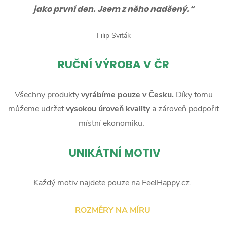
jako první den. Jsem z něho nadšený.“
Filip Sviták
RUČNÍ
VÝROBA V ČR
Všechny produkty
vyrábíme pouze v Česku.
Díky tomu
můžeme udržet
vysokou úroveň kvality
a zároveň podpořit
místní ekonomiku.
UNIKÁTNÍ MOTIV
Každý motiv najdete pouze na FeelHappy.cz.
ROZMĚRY NA MÍRU