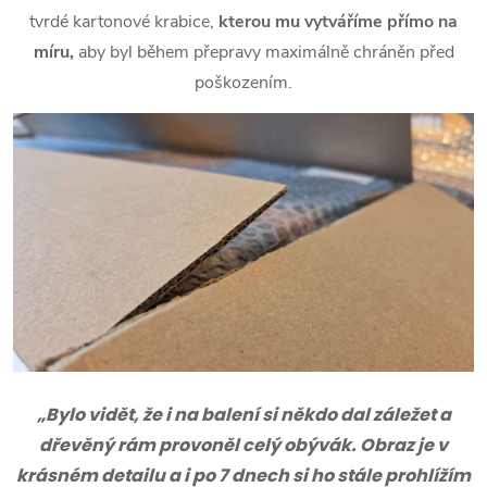
tvrdé kartonové krabice,
kterou mu vytváříme přímo na
míru,
aby byl během přepravy maximálně chráněn před
poškozením.
„Bylo vidět, že i na balení si někdo dal záležet a
dřevěný rám provoněl celý obývák. Obraz je v
krásném detailu a i po 7 dnech si ho stále prohlížím