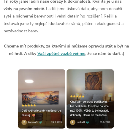
Tři roky jsme ladili naše obrazy k dokonalosti. Kvalita je u nás
vždy na prvním místě.
Ladili jsme tisková data, abychom dosáhli
syté a nádherné barevnosti i velmi detailního rozlišení. Řešili a
testovali jsme ty nejlepší dodavatele rámů, pláten i ekologičnost a
nezávadnost barev.
Chceme mít produkty, za kterými si můžeme opravdu stát a být na
ně hrdí. A díky
Vaší zpětné vazbě věříme
, že se nám to daří. :)