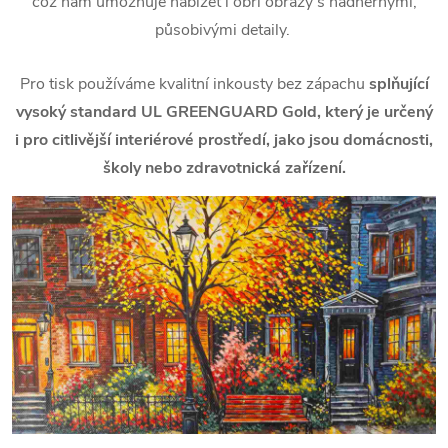
což nám umožňuje nabízet i obří obrazy s nádhernými,
působivými detaily.
Pro tisk používáme kvalitní inkousty bez zápachu
splňující
vysoký standard UL GREENGUARD Gold, který je určený
i pro citlivější interiérové prostředí, jako jsou domácnosti,
školy nebo zdravotnická zařízení.