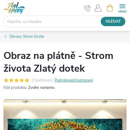
Přejít
NÁKUPNÍ
KOŠÍK
na
obsah
HLEDAT
Obrazy Strom života
Obraz na plátně - Strom
života Zlatý dotek
2 hodnocení
Podrobnosti hodnocení
Kód produktu:
Zvolte variantu