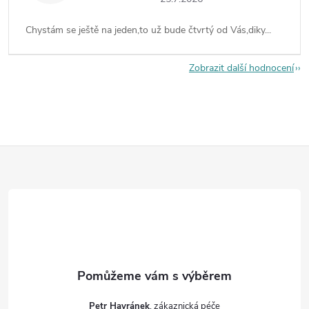
Chystám se ještě na jeden,to už bude čtvrtý od Vás,diky...
Zobrazit další hodnocení
Z
á
p
a
t
Petr Havránek