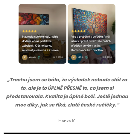
„Trochu jsem se bála, že výsledek nebude stát za
to, ale je to ÚPLNĚ PŘESNĚ to, co jsem si
představovala. Kvalita je úplně boží. Ještě jednou
moc díky, jak se říká, zlaté české ručičky.“
Hanka K.