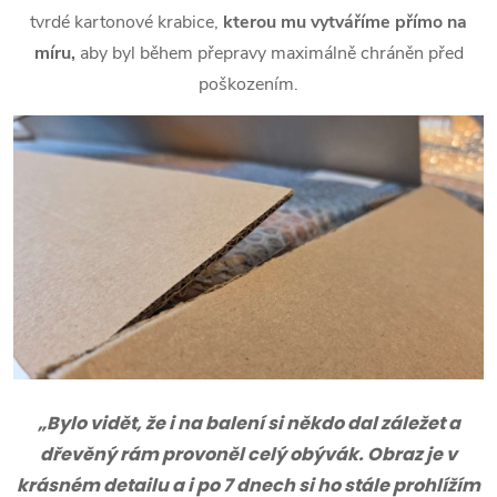
tvrdé kartonové krabice,
kterou mu vytváříme přímo na
míru,
aby byl během přepravy maximálně chráněn před
poškozením.
„Bylo vidět, že i na balení si někdo dal záležet a
dřevěný rám provoněl celý obývák. Obraz je v
krásném detailu a i po 7 dnech si ho stále prohlížím