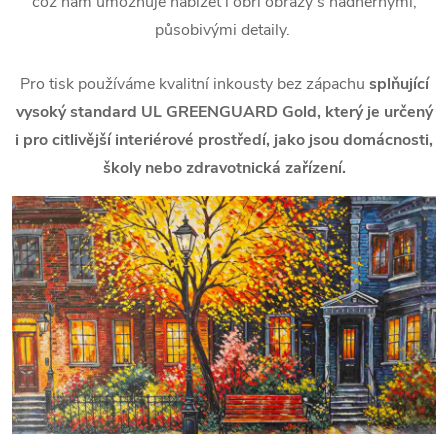
což nám umožňuje nabízet i obří obrazy s nádhernými,
působivými detaily.
Pro tisk používáme kvalitní inkousty bez zápachu
splňující
vysoký standard UL GREENGUARD Gold, který je určený
i pro citlivější interiérové prostředí, jako jsou domácnosti,
školy nebo zdravotnická zařízení.