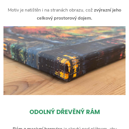
Motiv je natištěn i na stranách obrazu, což
zvýrazní jeho
celkový prostorový dojem.
ODOLNÝ DŘEVĚNÝ RÁM
Rám z masivní borovice
je skrytý pod plátnem, aby