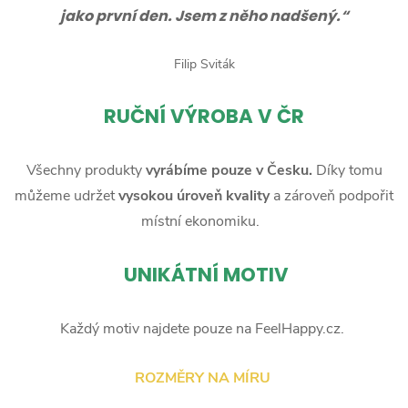
jako první den. Jsem z něho nadšený.“
Filip Sviták
RUČNÍ
VÝROBA V ČR
Všechny produkty
vyrábíme pouze v Česku.
Díky tomu
můžeme udržet
vysokou úroveň kvality
a zároveň podpořit
místní ekonomiku.
UNIKÁTNÍ MOTIV
Každý motiv najdete pouze na FeelHappy.cz.
ROZMĚRY NA MÍRU