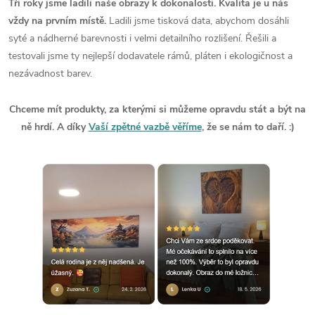
Tři roky jsme ladili naše obrazy k dokonalosti. Kvalita je u nás
vždy na prvním místě.
Ladili jsme tisková data, abychom dosáhli
syté a nádherné barevnosti i velmi detailního rozlišení. Řešili a
testovali jsme ty nejlepší dodavatele rámů, pláten i ekologičnost a
nezávadnost barev.
Chceme mít produkty, za kterými si můžeme opravdu stát a být na
ně hrdí. A díky
Vaší zpětné vazbě věříme
, že se nám to daří. :)