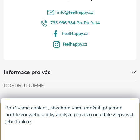
í
info
@
feelhappy.cz
735 966 384 Po-Pá 9-14
FeelHappy.cz
feelhappy.cz
Informace pro vás
DOPORUČUJEME
Cut'n'Glue - papírové modely
Magifešn - dělat svět krásnějším
Používáme cookies, abychom vám umožnili příjemné
Obrazy na plátně na zeď a stěnu do obýváku
prohlížení webu a díky analýze provozu neustále zlepšovali
jeho funkce.
Facebook