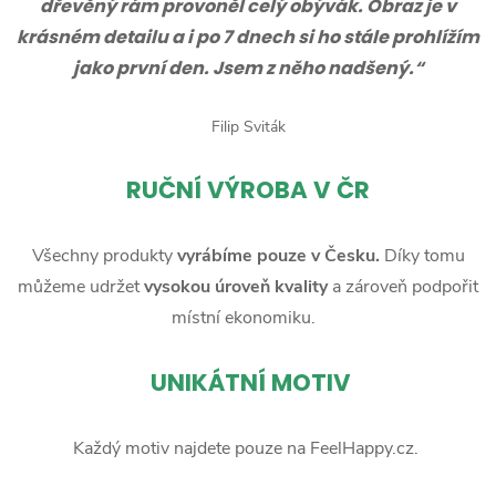
dřevěný rám provoněl celý obývák. Obraz je v
krásném detailu a i po 7 dnech si ho stále prohlížím
jako první den. Jsem z něho nadšený.“
Filip Sviták
RUČNÍ
VÝROBA V ČR
Všechny produkty
vyrábíme pouze v Česku.
Díky tomu
můžeme udržet
vysokou úroveň kvality
a zároveň podpořit
místní ekonomiku.
UNIKÁTNÍ MOTIV
Každý motiv najdete pouze na FeelHappy.cz.