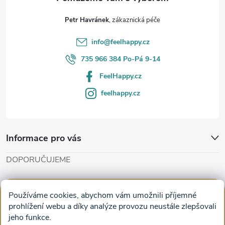
t
Petr Havránek
í
info
@
feelhappy.cz
735 966 384 Po-Pá 9-14
FeelHappy.cz
feelhappy.cz
Informace pro vás
DOPORUČUJEME
Cut'n'Glue - papírové modely
Magifešn - dělat svět krásnějším
Používáme cookies, abychom vám umožnili příjemné
Obrazy na plátně na zeď a stěnu do obýváku
prohlížení webu a díky analýze provozu neustále zlepšovali
jeho funkce.
Facebook