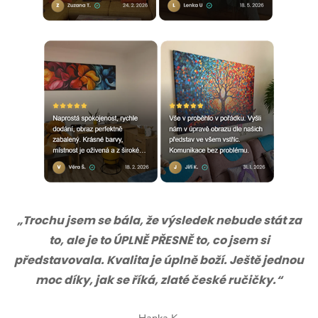
„Trochu jsem se bála, že výsledek nebude stát za
to, ale je to ÚPLNĚ PŘESNĚ to, co jsem si
představovala. Kvalita je úplně boží. Ještě jednou
moc díky, jak se říká, zlaté české ručičky.“
Hanka K.