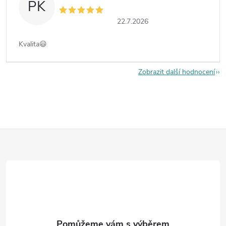
PK
22.7.2026
Kvalita😃
Zobrazit další hodnocení
Z
á
p
a