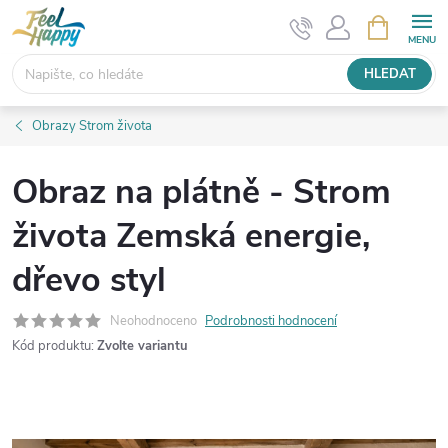
Přejít
NÁKUPNÍ
KOŠÍK
na
obsah
HLEDAT
Obrazy Strom života
Obraz na plátně - Strom
života Zemská energie,
dřevo styl
Neohodnoceno
Podrobnosti hodnocení
Kód produktu:
Zvolte variantu