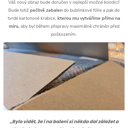
Váš nový obraz bude doručen v nejlepší možné kondici!
Bude totiž
pečlivě zabalen
do bublinkové fólie a pak do
tvrdé kartonové krabice,
kterou mu vytváříme přímo na
míru,
aby byl během přepravy maximálně chráněn před
poškozením.
„Bylo vidět, že i na balení si někdo dal záležet a