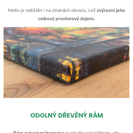
Motiv je natištěn i na stranách obrazu, což
zvýrazní jeho
celkový prostorový dojem.
ODOLNÝ DŘEVĚNÝ RÁM
Rám z masivní borovice
je skrytý pod plátnem, aby