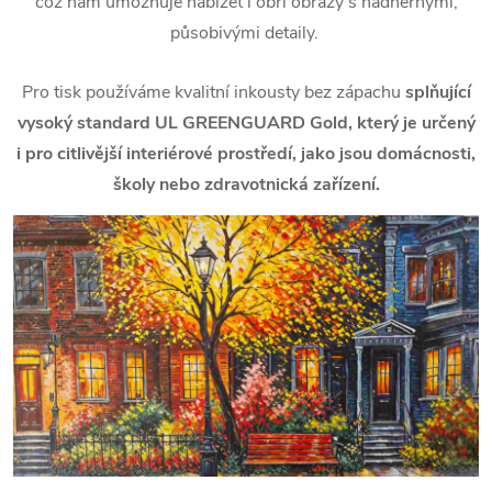
což nám umožňuje nabízet i obří obrazy s nádhernými,
působivými detaily.
Pro tisk používáme kvalitní inkousty bez zápachu
splňující
vysoký standard UL GREENGUARD Gold, který je určený
i pro citlivější interiérové prostředí, jako jsou domácnosti,
školy nebo zdravotnická zařízení.