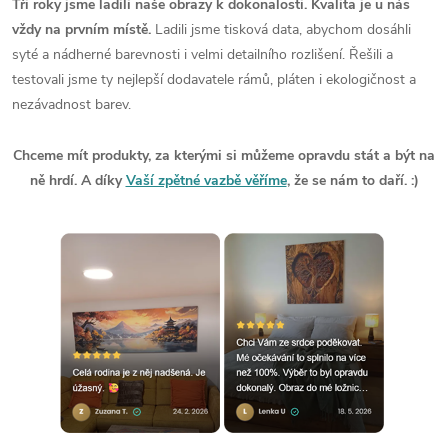
Tři roky jsme ladili naše obrazy k dokonalosti. Kvalita je u nás
vždy na prvním místě.
Ladili jsme tisková data, abychom dosáhli
syté a nádherné barevnosti i velmi detailního rozlišení. Řešili a
testovali jsme ty nejlepší dodavatele rámů, pláten i ekologičnost a
nezávadnost barev.
Chceme mít produkty, za kterými si můžeme opravdu stát a být na
ně hrdí. A díky
Vaší zpětné vazbě věříme
, že se nám to daří. :)