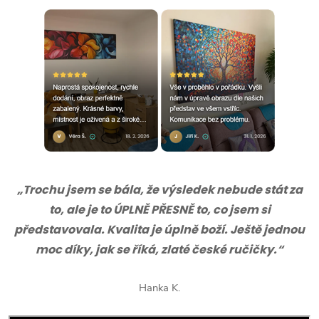
„Trochu jsem se bála, že výsledek nebude stát za
to, ale je to ÚPLNĚ PŘESNĚ to, co jsem si
představovala. Kvalita je úplně boží. Ještě jednou
moc díky, jak se říká, zlaté české ručičky.“
Hanka K.