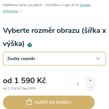
Nádherný obraz na plátně - Vesnička u Lago di Iro
Detailní
informace
Vyberte rozměr obrazu (šířka x
výška)
?
od
1 590 Kč
od
1 314 Kč
bez DPH
Měrná
cena:
VLOŽIT DO KOŠÍKU