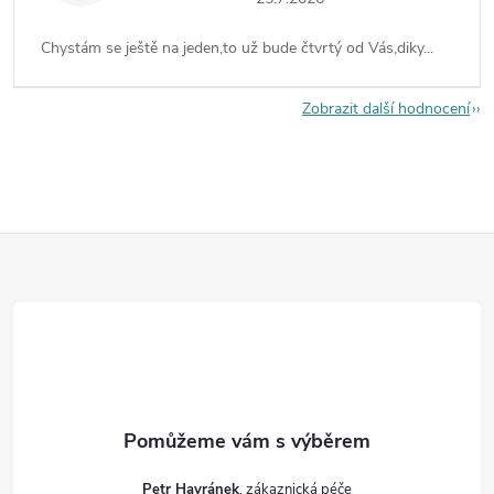
Chystám se ještě na jeden,to už bude čtvrtý od Vás,diky...
Zobrazit další hodnocení
Z
á
p
a
t
Petr Havránek