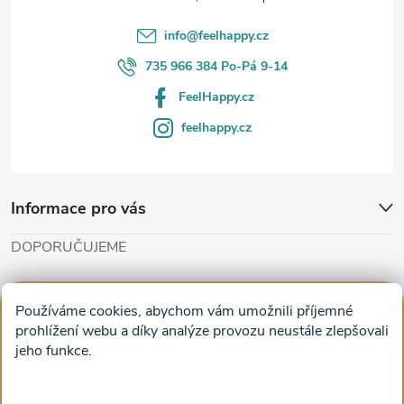
í
info
@
feelhappy.cz
735 966 384 Po-Pá 9-14
FeelHappy.cz
feelhappy.cz
Informace pro vás
DOPORUČUJEME
Cut'n'Glue - papírové modely
Magifešn - dělat svět krásnějším
Používáme cookies, abychom vám umožnili příjemné
Obrazy na plátně na zeď a stěnu do obýváku
prohlížení webu a díky analýze provozu neustále zlepšovali
jeho funkce.
Facebook