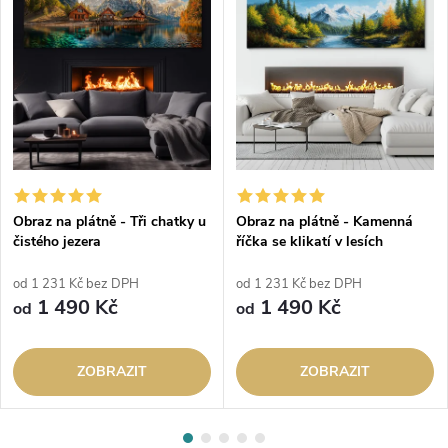
Obraz na plátně - Tři chatky u
Obraz na plátně - Kamenná
čistého jezera
říčka se klikatí v lesích
od 1 231 Kč bez DPH
od 1 231 Kč bez DPH
1 490 Kč
1 490 Kč
od
od
ZOBRAZIT
ZOBRAZIT