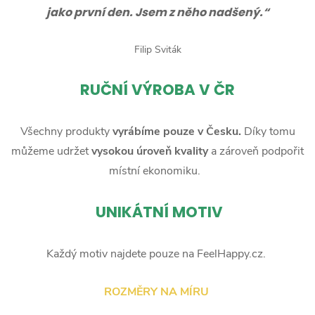
jako první den. Jsem z něho nadšený.“
Filip Sviták
RUČNÍ
VÝROBA V ČR
Všechny produkty
vyrábíme pouze v Česku.
Díky tomu
můžeme udržet
vysokou úroveň kvality
a zároveň podpořit
místní ekonomiku.
UNIKÁTNÍ MOTIV
Každý motiv najdete pouze na FeelHappy.cz.
ROZMĚRY NA MÍRU