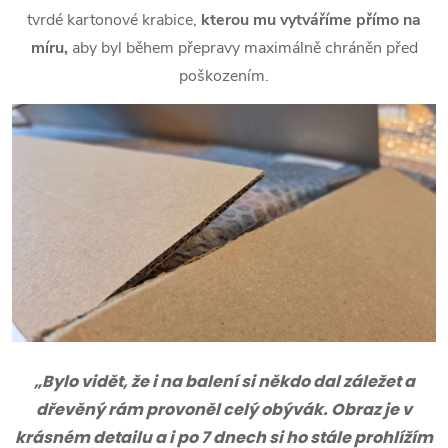
tvrdé kartonové krabice,
kterou mu vytváříme přímo na
míru,
aby byl během přepravy maximálně chráněn před
poškozením.
„Bylo vidět, že i na balení si někdo dal záležet a
dřevěný rám provoněl celý obývák. Obraz je v
krásném detailu a i po 7 dnech si ho stále prohlížím