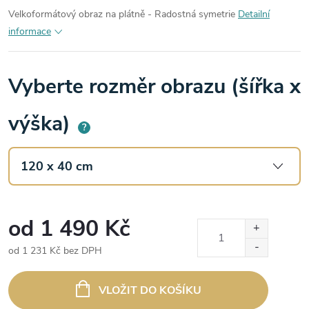
Velkoformátový obraz na plátně - Radostná symetrie
Detailní
informace
Vyberte rozměr obrazu (šířka x
výška)
?
od
1 490 Kč
od
1 231 Kč
bez DPH
Měrná
cena:
VLOŽIT DO KOŠÍKU