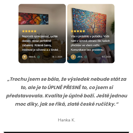
„Trochu jsem se bála, že výsledek nebude stát za
to, ale je to ÚPLNĚ PŘESNĚ to, co jsem si
představovala. Kvalita je úplně boží. Ještě jednou
moc díky, jak se říká, zlaté české ručičky.“
Hanka K.