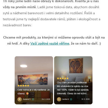
Tři roky jsme ladili naše obrazy k dokonalosti. Kvalita je u nás
vždy na prvním místě.
Ladili jsme tisková data, abychom dosáhli
syté a nádherné barevnosti i velmi detailního rozlišení. Řešili a
testovali jsme ty nejlepší dodavatele rámů, pláten i ekologičnost a
nezávadnost barev.
Chceme mít produkty, za kterými si můžeme opravdu stát a být na
ně hrdí. A díky
Vaší zpětné vazbě věříme
, že se nám to daří. :)