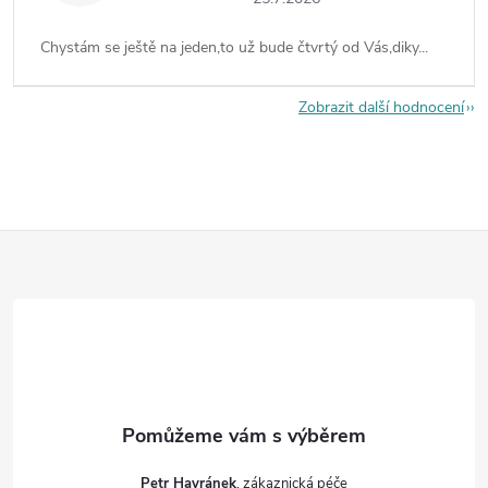
Chystám se ještě na jeden,to už bude čtvrtý od Vás,diky...
Zobrazit další hodnocení
Z
á
p
a
t
Petr Havránek