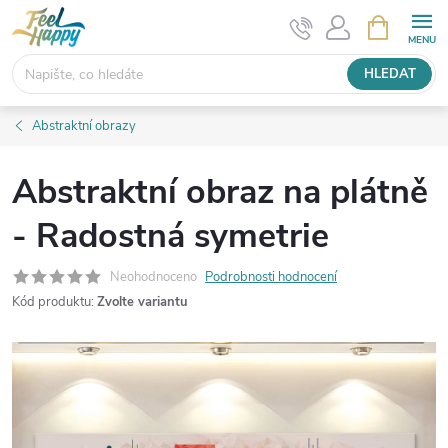
Přejít
NÁKUPNÍ
KOŠÍK
na
obsah
HLEDAT
Abstraktní obrazy
Abstraktní obraz na plátně
- Radostná symetrie
Neohodnoceno
Podrobnosti hodnocení
Kód produktu:
Zvolte variantu