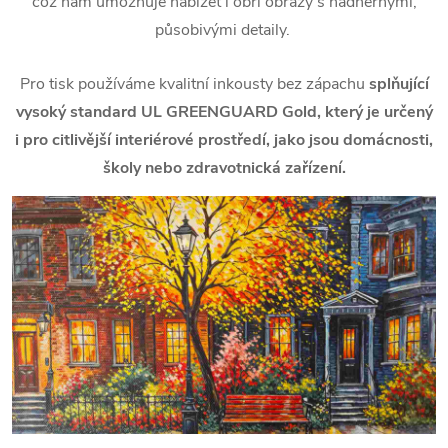
což nám umožňuje nabízet i obří obrazy s nádhernými,
působivými detaily.
Pro tisk používáme kvalitní inkousty bez zápachu
splňující
vysoký standard UL GREENGUARD Gold, který je určený
i pro citlivější interiérové prostředí, jako jsou domácnosti,
školy nebo zdravotnická zařízení.