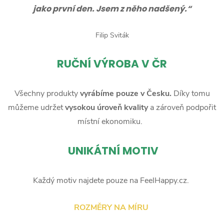
jako první den. Jsem z něho nadšený.“
Filip Sviták
RUČNÍ
VÝROBA V ČR
Všechny produkty
vyrábíme pouze v Česku.
Díky tomu
můžeme udržet
vysokou úroveň kvality
a zároveň podpořit
místní ekonomiku.
UNIKÁTNÍ MOTIV
Každý motiv najdete pouze na FeelHappy.cz.
ROZMĚRY NA MÍRU