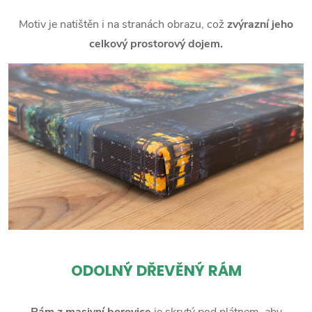
Motiv je natištěn i na stranách obrazu, což
zvýrazní jeho
celkový prostorový dojem.
ODOLNÝ DŘEVĚNÝ RÁM
Rám z masivní borovice
je skrytý pod plátnem, aby