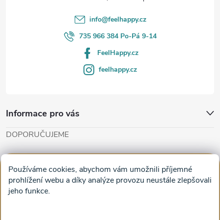
í
info
@
feelhappy.cz
735 966 384 Po-Pá 9-14
FeelHappy.cz
feelhappy.cz
Informace pro vás
DOPORUČUJEME
Cut'n'Glue - papírové modely
Magifešn - dělat svět krásnějším
Používáme cookies, abychom vám umožnili příjemné
Obrazy na plátně na zeď a stěnu do obýváku
prohlížení webu a díky analýze provozu neustále zlepšovali
jeho funkce.
Facebook