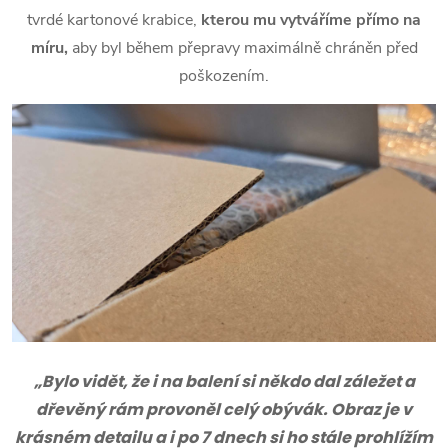
tvrdé kartonové krabice,
kterou mu vytváříme přímo na
míru,
aby byl během přepravy maximálně chráněn před
poškozením.
„Bylo vidět, že i na balení si někdo dal záležet a
dřevěný rám provoněl celý obývák. Obraz je v
krásném detailu a i po 7 dnech si ho stále prohlížím