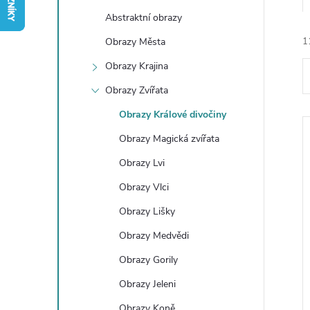
t
Abstraktní obrazy
r
Obrazy Města
1
Obrazy Krajina
a
Obrazy Zvířata
n
Obrazy Králové divočiny
Obrazy Magická zvířata
n
í
Obrazy Lvi
í
Obrazy Vlci
Obrazy Lišky
p
i
Obrazy Medvědi
a
Obrazy Gorily
n
Obrazy Jeleni
Obrazy Koně