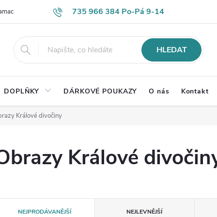
735 966 384 Po-Pá 9-14
lamace
Časté otázky
Obch. podmínky
Ochrana os. údajů
HLEDAT
DOPLŇKY
DÁRKOVÉ POUKAZY
O nás
Kontakt
razy Králové divočiny
Obrazy Králové divočin
Ř
NEJPRODÁVANĚJŠÍ
NEJLEVNĚJŠÍ