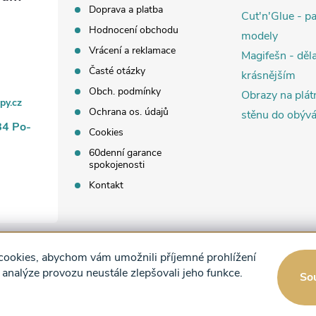
c
Doprava a platba
Cut'n'Glue - p
Hodnocení obchodu
modely
Vrácení a reklamace
Magifešn - děla
p
Časté otázky
krásnějším
Obch. podmínky
Obrazy na plát
py.cz
Ochrana os. údajů
v
stěnu do obýv
84 Po-
Cookies
k
60denní garance
spokojenosti
y
Kontakt
v
ý
p
ookies, abychom vám umožnili příjemné prohlížení
 analýze provozu neustále zlepšovali jeho funkce.
So