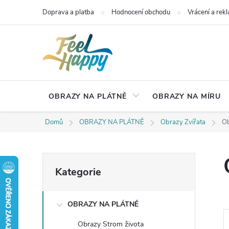
Přejít
Doprava a platba
Hodnocení obchodu
Vrácení a rek
na
obsah
OBRAZY NA PLÁTNĚ
OBRAZY NA MÍRU
Domů
OBRAZY NA PLÁTNĚ
Obrazy Zvířata
Ob
P
Přeskočit
Kategorie
kategorie
o
OBRAZY NA PLÁTNĚ
s
Obrazy Strom života