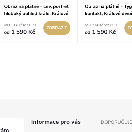
Obraz na plátně - Lev, portrét
Obraz na plátně - Tyg
hluboký pohled krále, Králové
kontakt, Králové divo
divočiny
od 1 314 Kč bez DPH
od 1 314 Kč bez DPH
ZOBRAZIT
Z
1 590 Kč
1 590 Kč
od
od
O
v
á
d
a
Informace pro vás
DOPORUČUJ