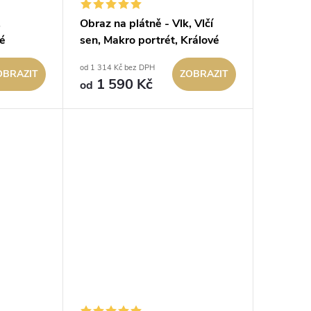
,
Obraz na plátně - Vlk, Vlčí
vé
sen, Makro portrét, Králové
divočiny
od 1 314 Kč bez DPH
OBRAZIT
ZOBRAZIT
1 590 Kč
od