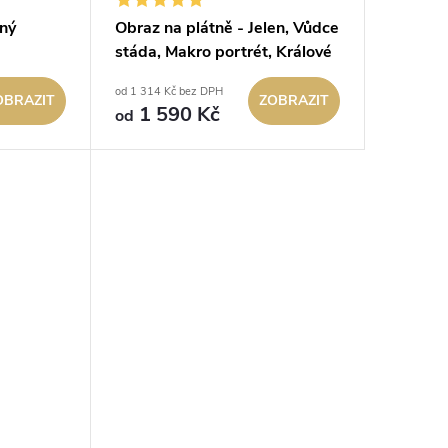
rný
Obraz na plátně - Jelen, Vůdce
stáda, Makro portrét, Králové
 Makro
divočiny
od 1 314 Kč bez DPH
iny
OBRAZIT
ZOBRAZIT
1 590 Kč
od