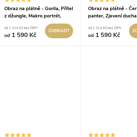
Obraz na plátně - Gorila, Přítel
Obraz na plátně - Če
z džungle, Makro portrét,
panter, Zjevení ducha
Králové divočiny
džungle, černo-zlatý
od 1 314 Kč bez DPH
od 1 314 Kč bez DPH
portrét, Králové divoč
ZOBRAZIT
Z
1 590 Kč
1 590 Kč
od
od