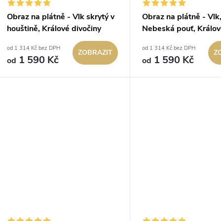
Obraz na plátně - Vlk skrytý v
Obraz na plátně - Vlk
houštině, Králové divočiny
Nebeská pouť, Králo
divočiny
od 1 314 Kč bez DPH
od 1 314 Kč bez DPH
ZOBRAZIT
Z
1 590 Kč
1 590 Kč
od
od