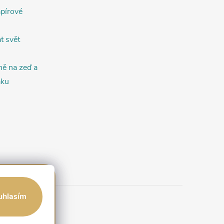
apírové
t svět
ně na zeď a
áku
uhlasím