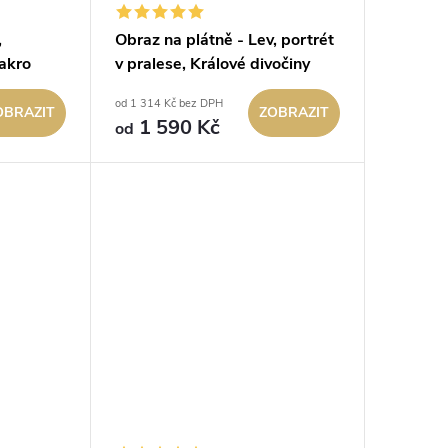
,
Obraz na plátně - Lev, portrét
akro
v pralese, Králové divočiny
iny
od 1 314 Kč bez DPH
OBRAZIT
ZOBRAZIT
1 590 Kč
od