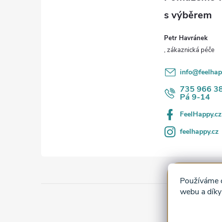
p
í
a
Petr Havránek
t
r
í
info
@
feelhap
735 966 3
Pá 9-14
FeelHappy.cz
feelhappy.cz
Používáme c
webu a díky
i