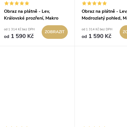
u
r
Obraz na plátně - Lev,
Obraz na plátně - Lev
Královské prozření, Makro
Modrozlatý pohled, M
k
o
portrét, Králové divočiny
portrét, Králové divoč
od 1 314 Kč bez DPH
od 1 314 Kč bez DPH
ZOBRAZIT
Z
t
1 590 Kč
1 590 Kč
d
od
od
ů
u
k
t
ů