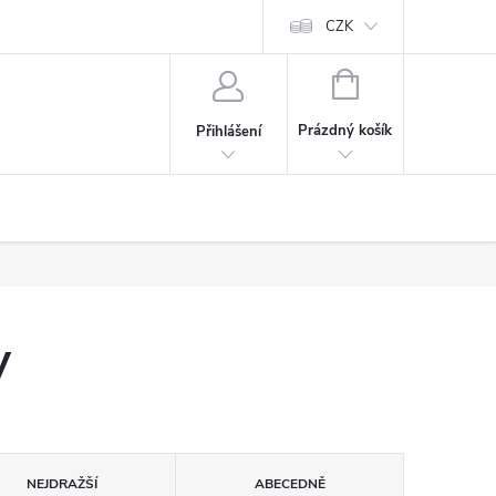
Cookies
60denní garance spokojenosti
Kontakt
CZK
NÁKUPNÍ
KOŠÍK
Prázdný košík
Přihlášení
y
NEJDRAŽŠÍ
ABECEDNĚ