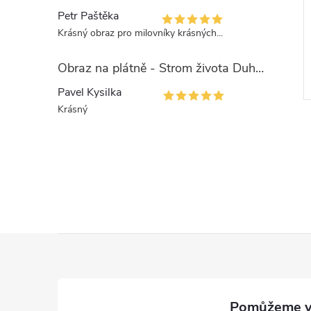
Petr Paštěka
Krásný obraz pro milovníky krásných...
Obraz na plátně - Strom života Duhová esence
Pavel Kysilka
Krásný
l
Z
á