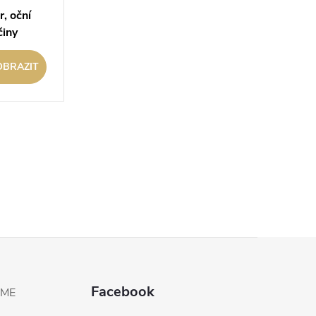
r, oční
činy
OBRAZIT
Facebook
EME