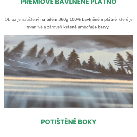
PRÉMIOVÉ BAVLNĚNÉ PLÁTNO
Obraz je natištěný
na bílém 360g 100% bavlněném plátně
, které je
trvanlivé a zároveň
krásně umocňuje barvy.
POTIŠTĚNÉ BOKY