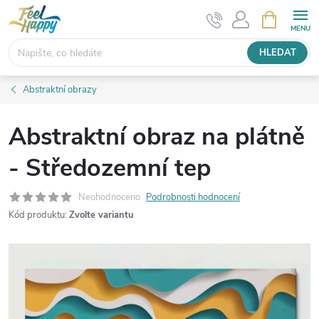
Přejít
NÁKUPNÍ
KOŠÍK
na
obsah
HLEDAT
Abstraktní obrazy
Abstraktní obraz na plátně
- Středozemní tep
Neohodnoceno
Podrobnosti hodnocení
Kód produktu:
Zvolte variantu