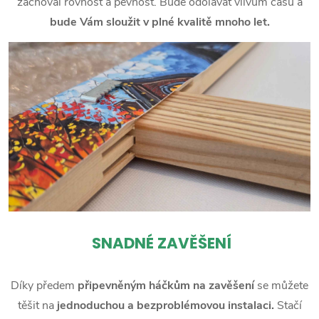
zachoval rovnost a pevnost. Bude odolávat vlivům času a
bude Vám sloužit v plné kvalitě mnoho let.
SNADNÉ ZAVĚŠENÍ
Díky předem
připevněným háčkům na zavěšení
se můžete
těšit na
jednoduchou a bezproblémovou instalaci.
Stačí