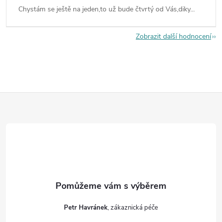
Chystám se ještě na jeden,to už bude čtvrtý od Vás,diky...
Zobrazit další hodnocení
Z
á
p
a
t
Petr Havránek