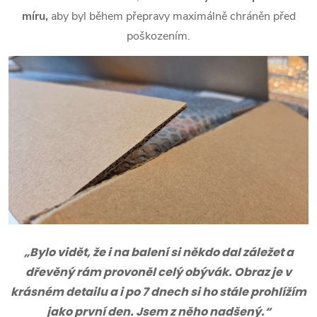
míru,
aby byl během přepravy maximálně chráněn před
poškozením.
„Bylo vidět, že i na balení si někdo dal záležet a
dřevěný rám provoněl celý obývák. Obraz je v
krásném detailu a i po 7 dnech si ho stále prohlížím
jako první den. Jsem z něho nadšený.“