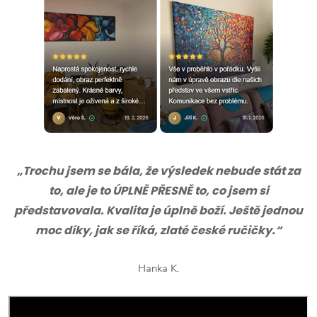
„Trochu jsem se bála, že výsledek nebude stát za
to, ale je to ÚPLNĚ PŘESNĚ to, co jsem si
představovala. Kvalita je úplně boží. Ještě jednou
moc díky, jak se říká, zlaté české ručičky.“
Hanka K.