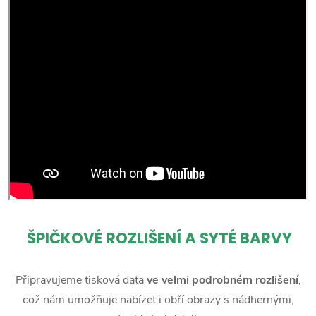
ŠPIČKOVÉ ROZLIŠENÍ A SYTÉ BARVY
Připravujeme tisková data
ve velmi podrobném rozlišení
,
což nám umožňuje nabízet i obří obrazy s nádhernými,