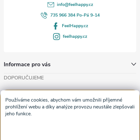
í
info
@
feelhappy.cz
735 966 384 Po-Pá 9-14
FeelHappy.cz
feelhappy.cz
Informace pro vás
DOPORUČUJEME
Cut'n'Glue - papírové modely
Magifešn - dělat svět krásnějším
Používáme cookies, abychom vám umožnili příjemné
Obrazy na plátně na zeď a stěnu do obýváku
prohlížení webu a díky analýze provozu neustále zlepšovali
jeho funkce.
Facebook