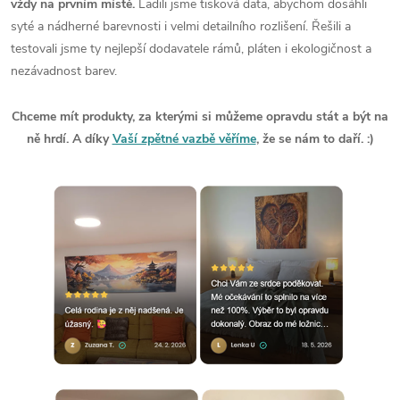
vždy na prvním místě.
Ladili jsme tisková data, abychom dosáhli
syté a nádherné barevnosti i velmi detailního rozlišení. Řešili a
testovali jsme ty nejlepší dodavatele rámů, pláten i ekologičnost a
nezávadnost barev.
Chceme mít produkty, za kterými si můžeme opravdu stát a být na
ně hrdí. A díky
Vaší zpětné vazbě věříme
, že se nám to daří. :)