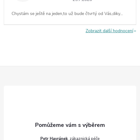
Chystám se ještě na jeden,to už bude čtvrtý od Vás,diky...
Zobrazit další hodnocení
Z
á
p
a
t
Petr Havránek