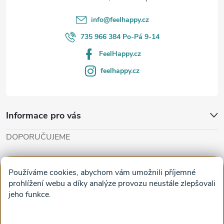
í
info
@
feelhappy.cz
735 966 384 Po-Pá 9-14
FeelHappy.cz
feelhappy.cz
Informace pro vás
DOPORUČUJEME
Cut'n'Glue - papírové modely
Magifešn - dělat svět krásnějším
Používáme cookies, abychom vám umožnili příjemné
Obrazy na plátně na zeď a stěnu do obýváku
prohlížení webu a díky analýze provozu neustále zlepšovali
jeho funkce.
Facebook