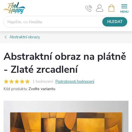
Přejít
NÁKUPNÍ
KOŠÍK
na
obsah
HLEDAT
Abstraktní obrazy
Abstraktní obraz na plátně
- Zlaté zrcadlení
1 hodnocení
Podrobnosti hodnocení
Kód produktu:
Zvolte variantu