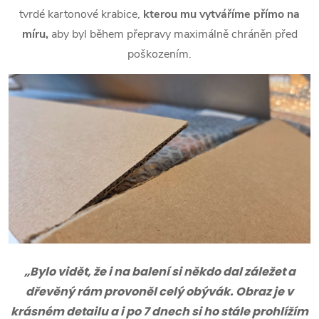
tvrdé kartonové krabice,
kterou mu vytváříme přímo na
míru,
aby byl během přepravy maximálně chráněn před
poškozením.
„Bylo vidět, že i na balení si někdo dal záležet a
dřevěný rám provoněl celý obývák. Obraz je v
krásném detailu a i po 7 dnech si ho stále prohlížím