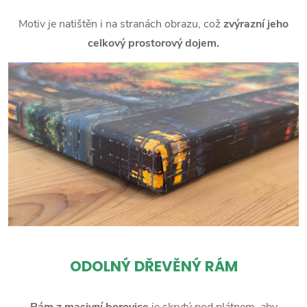
Motiv je natištěn i na stranách obrazu, což
zvýrazní jeho
celkový prostorový dojem.
ODOLNÝ DŘEVĚNÝ RÁM
Rám z masivní borovice
je skrytý pod plátnem, aby