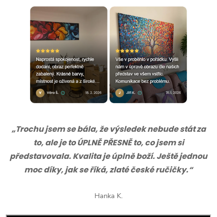
„Trochu jsem se bála, že výsledek nebude stát za
to, ale je to ÚPLNĚ PŘESNĚ to, co jsem si
představovala. Kvalita je úplně boží. Ještě jednou
moc díky, jak se říká, zlaté české ručičky.“
Hanka K.