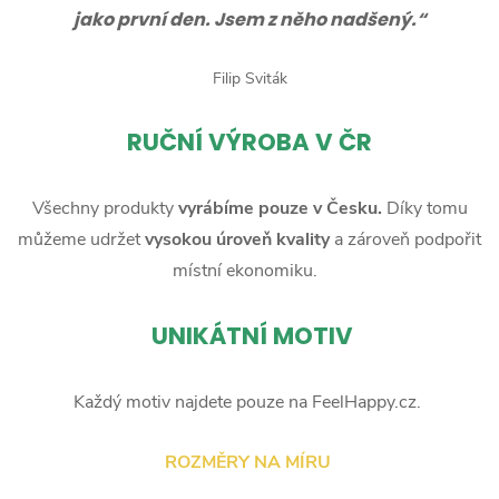
jako první den. Jsem z něho nadšený.“
Filip Sviták
RUČNÍ
VÝROBA V ČR
Všechny produkty
vyrábíme pouze v Česku.
Díky tomu
můžeme udržet
vysokou úroveň kvality
a zároveň podpořit
místní ekonomiku.
UNIKÁTNÍ MOTIV
Každý motiv najdete pouze na FeelHappy.cz.
ROZMĚRY NA MÍRU