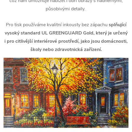
což nám umožňuje nabízet i obří obrazy s nádhernými,
působivými detaily.
Pro tisk používáme kvalitní inkousty bez zápachu
splňující
vysoký standard UL GREENGUARD Gold, který je určený
i pro citlivější interiérové prostředí, jako jsou domácnosti,
školy nebo zdravotnická zařízení.