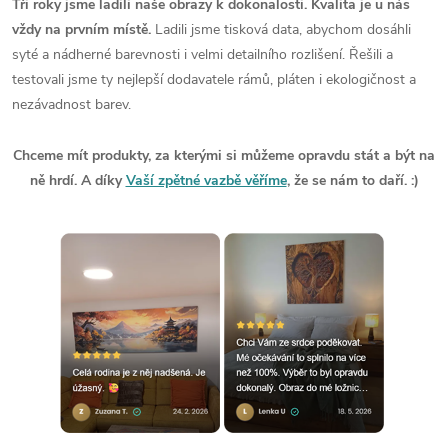
Tři roky jsme ladili naše obrazy k dokonalosti. Kvalita je u nás
vždy na prvním místě.
Ladili jsme tisková data, abychom dosáhli
syté a nádherné barevnosti i velmi detailního rozlišení. Řešili a
testovali jsme ty nejlepší dodavatele rámů, pláten i ekologičnost a
nezávadnost barev.
Chceme mít produkty, za kterými si můžeme opravdu stát a být na
ně hrdí. A díky
Vaší zpětné vazbě věříme
, že se nám to daří. :)