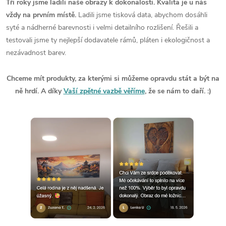
Tři roky jsme ladili naše obrazy k dokonalosti. Kvalita je u nás
vždy na prvním místě.
Ladili jsme tisková data, abychom dosáhli
syté a nádherné barevnosti i velmi detailního rozlišení. Řešili a
testovali jsme ty nejlepší dodavatele rámů, pláten i ekologičnost a
nezávadnost barev.
Chceme mít produkty, za kterými si můžeme opravdu stát a být na
ně hrdí. A díky
Vaší zpětné vazbě věříme
, že se nám to daří. :)