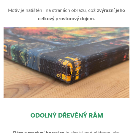
Motiv je natištěn i na stranách obrazu, což
zvýrazní jeho
celkový prostorový dojem.
ODOLNÝ DŘEVĚNÝ RÁM
Rám z masivní borovice
je skrytý pod plátnem, aby