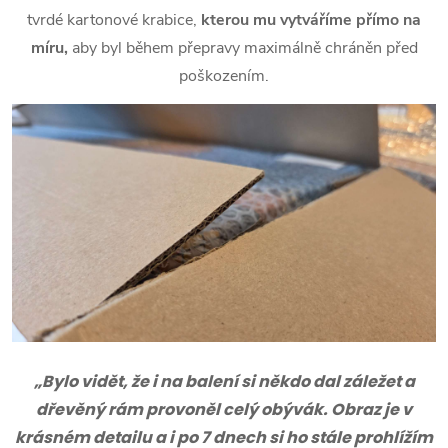
tvrdé kartonové krabice,
kterou mu vytváříme přímo na
míru,
aby byl během přepravy maximálně chráněn před
poškozením.
„Bylo vidět, že i na balení si někdo dal záležet a
dřevěný rám provoněl celý obývák. Obraz je v
krásném detailu a i po 7 dnech si ho stále prohlížím