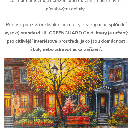
což nám umožňuje nabízet i obří obrazy s nádhernými,
působivými detaily.
Pro tisk používáme kvalitní inkousty bez zápachu
splňující
vysoký standard UL GREENGUARD Gold, který je určený
i pro citlivější interiérové prostředí, jako jsou domácnosti,
školy nebo zdravotnická zařízení.