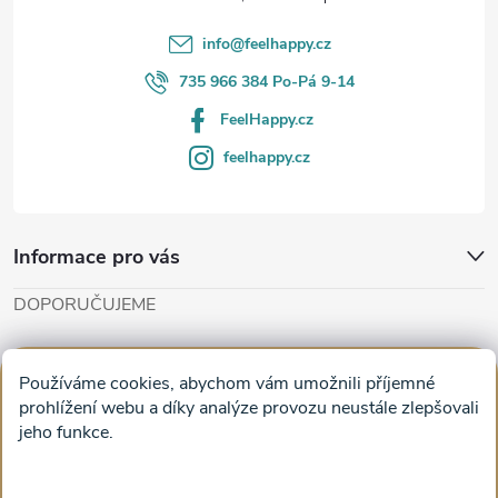
í
info
@
feelhappy.cz
735 966 384 Po-Pá 9-14
FeelHappy.cz
feelhappy.cz
Informace pro vás
DOPORUČUJEME
Cut'n'Glue - papírové modely
Magifešn - dělat svět krásnějším
Používáme cookies, abychom vám umožnili příjemné
Obrazy na plátně na zeď a stěnu do obýváku
prohlížení webu a díky analýze provozu neustále zlepšovali
jeho funkce.
Facebook