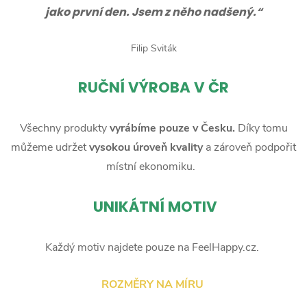
jako první den. Jsem z něho nadšený.“
Filip Sviták
RUČNÍ
VÝROBA V ČR
Všechny produkty
vyrábíme pouze v Česku.
Díky tomu
můžeme udržet
vysokou úroveň kvality
a zároveň podpořit
místní ekonomiku.
UNIKÁTNÍ MOTIV
Každý motiv najdete pouze na FeelHappy.cz.
ROZMĚRY NA MÍRU