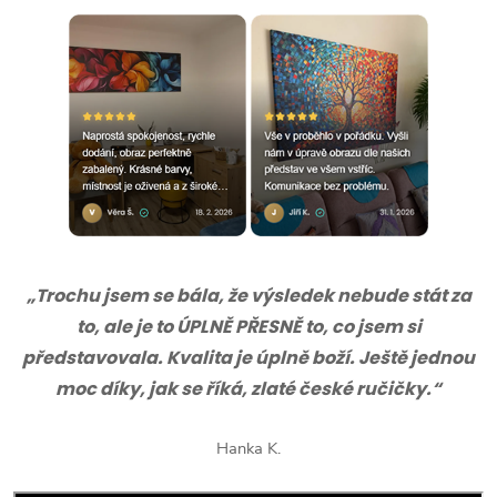
„Trochu jsem se bála, že výsledek nebude stát za
to, ale je to ÚPLNĚ PŘESNĚ to, co jsem si
představovala. Kvalita je úplně boží. Ještě jednou
moc díky, jak se říká, zlaté české ručičky.“
Hanka K.