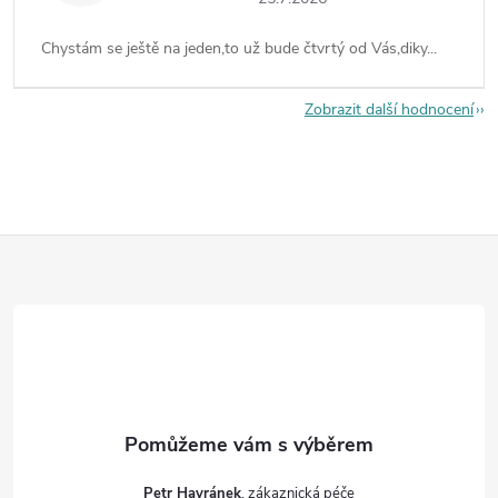
Chystám se ještě na jeden,to už bude čtvrtý od Vás,diky...
Zobrazit další hodnocení
Z
á
p
a
t
Petr Havránek