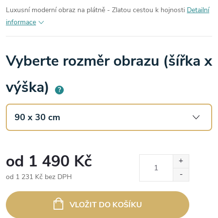
Luxusní moderní obraz na plátně - Zlatou cestou k hojnosti
Detailní
informace
Vyberte rozměr obrazu (šířka x
výška)
?
od
1 490 Kč
od
1 231 Kč
bez DPH
Měrná
cena:
VLOŽIT DO KOŠÍKU