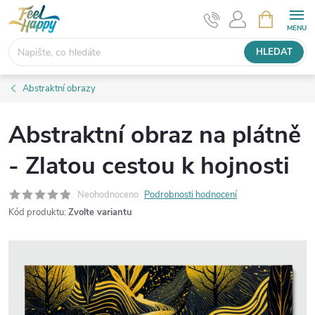
Přejít
NÁKUPNÍ
KOŠÍK
na
obsah
HLEDAT
Abstraktní obrazy
Abstraktní obraz na plátně
- Zlatou cestou k hojnosti
Neohodnoceno
Podrobnosti hodnocení
Kód produktu:
Zvolte variantu