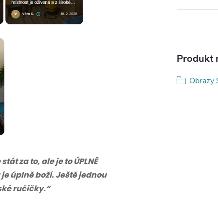
Produkt n
Obrazy 
tát za to, ale je to ÚPLNĚ
 je úplně boží. Ještě jednou
eské ručičky.“