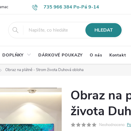
735 966 384 Po-Pá 9-14
lamace
Časté otázky
Obch. podmínky
Ochrana os. údajů
HLEDAT
DOPLŇKY
DÁRKOVÉ POUKAZY
O nás
Kontakt
Obraz na plátně - Strom života Duhová obloha
Obraz na p
života Du
Neohodnoceno
Po