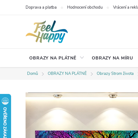
Přejít
Doprava a platba
Hodnocení obchodu
Vrácení a rek
na
obsah
OBRAZY NA PLÁTNĚ
OBRAZY NA MÍRU
Domů
OBRAZY NA PLÁTNĚ
Obrazy Strom života