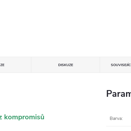
ZE
DISKUZE
SOUVISEJÍ
Param
ez kompromisů
Barva
: