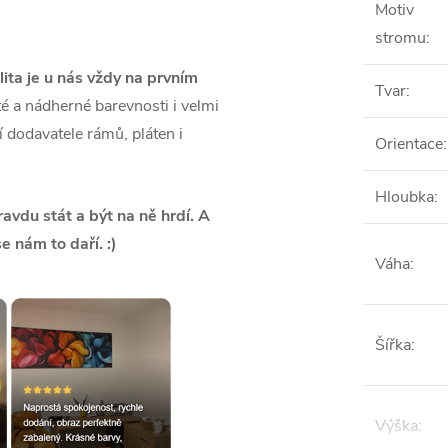
Motiv
stromu
:
lita je u nás vždy na prvním
Tvar
:
é a nádherné barevnosti i velmi
ší dodavatele rámů, pláten i
Orientace
:
Hloubka
:
vdu stát a být na ně hrdí. A
se nám to daří. :)
Váha
:
Šířka
:
Výška
: