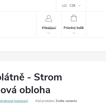
Cookies
60denní garance spokojenosti
Kontakt
CZK
NÁKUPNÍ
KOŠÍK
Prázdný košík
Přihlášení
látně - Strom
hová obloha
drobnosti hodnocení
Kód produktu:
Zvolte variantu