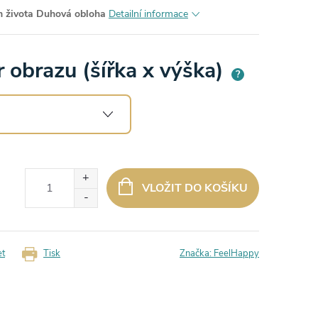
m života Duhová obloha
Detailní informace
 obrazu (šířka x výška)
?
VLOŽIT DO KOŠÍKU
et
Tisk
Značka:
FeelHappy