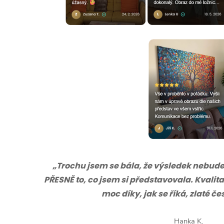
„Trochu jsem se bála, že výsledek nebude s
PŘESNĚ to, co jsem si představovala. Kvalita
moc díky, jak se říká, zlaté č
Hanka K.