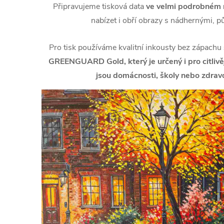
Připravujeme tisková data
ve velmi podrobném r
nabízet i obří obrazy s nádhernými, p
Pro tisk používáme kvalitní inkousty bez zápachu
GREENGUARD Gold, který je určený i pro citlivějš
jsou domácnosti, školy nebo zdravo