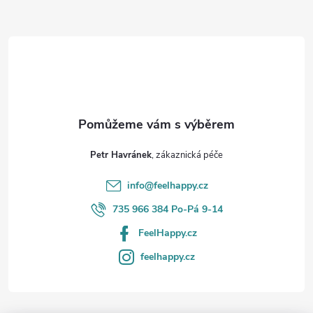
Z
á
d
á
a
p
c
a
í
t
p
Petr Havránek
r
í
info
@
feelhappy.cz
v
735 966 384 Po-Pá 9-14
k
FeelHappy.cz
y
feelhappy.cz
v