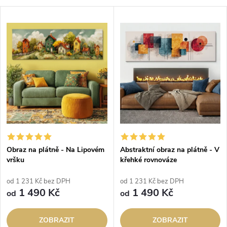
a
V
Nejdražší
z
ý
Abecedně
e
p
n
i
í
s
p
p
Obraz na plátně - Na Lipovém
Abstraktní obraz na plátně - V
r
vršku
křehké rovnováze
r
o
od 1 231 Kč bez DPH
od 1 231 Kč bez DPH
o
1 490 Kč
1 490 Kč
od
od
d
d
ZOBRAZIT
ZOBRAZIT