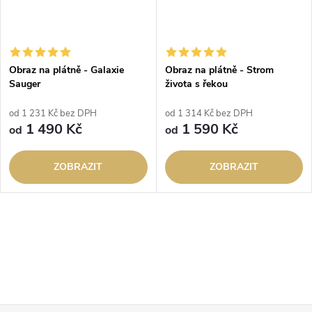
Obraz na plátně - Galaxie
Obraz na plátně - Strom
Sauger
života s řekou
od 1 231 Kč bez DPH
od 1 314 Kč bez DPH
1 490 Kč
1 590 Kč
od
od
ZOBRAZIT
ZOBRAZIT
O
v
l