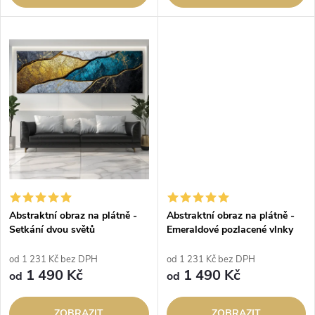
u
u
k
k
t
t
ů
ů
Abstraktní obraz na plátně -
Abstraktní obraz na plátně -
Setkání dvou světů
Emeraldové pozlacené vlnky
od 1 231 Kč bez DPH
od 1 231 Kč bez DPH
1 490 Kč
1 490 Kč
od
od
ZOBRAZIT
ZOBRAZIT