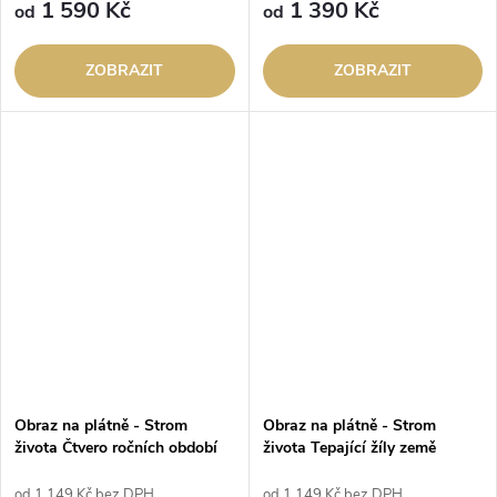
1 590 Kč
1 390 Kč
od
od
ZOBRAZIT
ZOBRAZIT
Obraz na plátně - Strom
Obraz na plátně - Strom
života Čtvero ročních období
života Tepající žíly země
od 1 149 Kč bez DPH
od 1 149 Kč bez DPH