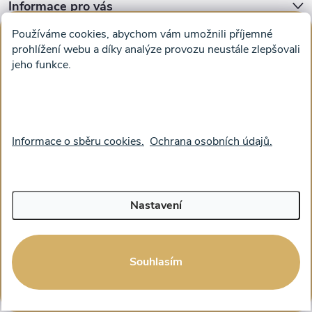
ý
Informace pro vás
p
Používáme cookies, abychom vám umožnili příjemné
DOPORUČUJEME
i
prohlížení webu a díky analýze provozu neustále zlepšovali
jeho funkce.
Cut'n'Glue - papírové modely
Magifešn - dělat svět krásnějším
s
Obrazy na plátně na zeď a stěnu do obýváku
u
Facebook
Informace o sběru cookies.
Ochrana osobních údajů.
Nastavení
Souhlasím
Copyright 2026
feelhappy.cz
. Všechna práva vyhrazena.