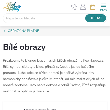
Přejít
NÁKUPNÍ
KOŠÍK
na
obsah
HLEDAT
OBRAZY NA PLÁTNĚ
Bílé obrazy
Prozkoumejte klidnou krásu našich bílých obrazů na FeelHappy.cz.
Bílá, symbol čistoty a klidu, přináší svěžest a jas do každého
prostoru. Naše kolekce bílých obrazů je pečlivě vybrána, aby
harmonicky doplňovala jakýkoliv interiér, od minimalistických až po
bohatě zdobené. Tato barva dokonale odráží světlo, čímž rozjasňuje
místnosti a opticky je zvětšuje.