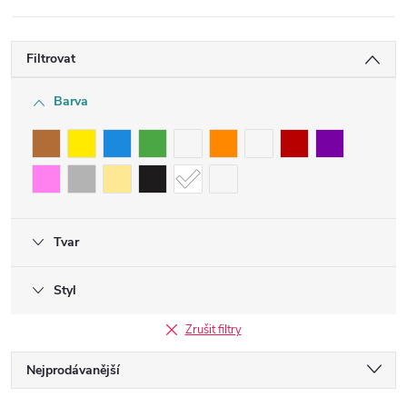
Filtrovat
Barva
Tvar
Styl
Zrušit filtry
Ř
Nejprodávanější
Nejlevnější