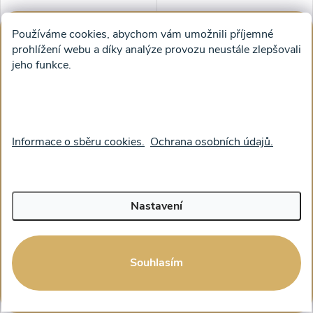
Používáme cookies, abychom vám umožnili příjemné
prohlížení webu a díky analýze provozu neustále zlepšovali
jeho funkce.
Obraz na plátně - Tiché ráno
Obraz na plátně - U klidné
na Starém městě
říčky v Orense
Informace o sběru cookies.
Ochrana osobních údajů.
od 1 231 Kč bez DPH
od 1 231 Kč bez DPH
1 490 Kč
1 490 Kč
od
od
ZOBRAZIT
ZOBRAZIT
Nastavení
Souhlasím