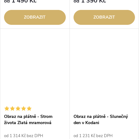
1 490 Kč
1 390 Kč
od
od
ZOBRAZIT
ZOBRAZIT
Obraz na plátně - Strom
Obraz na plátně - Slunečný
života Zlatá mramorová
den v Kodani
Odyssea zelená
od 1 314 Kč bez DPH
od 1 231 Kč bez DPH