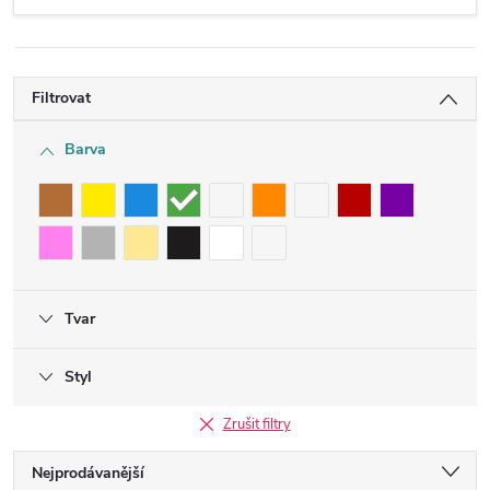
Filtrovat
Barva
Tvar
Styl
Zrušit filtry
Ř
Nejprodávanější