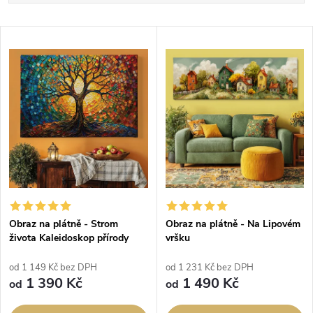
a
Nejlevnější
V
Nejdražší
z
ý
Abecedně
e
p
n
i
í
s
p
p
Obraz na plátně - Strom
Obraz na plátně - Na Lipovém
r
života Kaleidoskop přírody
vršku
r
o
od 1 149 Kč bez DPH
od 1 231 Kč bez DPH
o
1 390 Kč
1 490 Kč
od
od
d