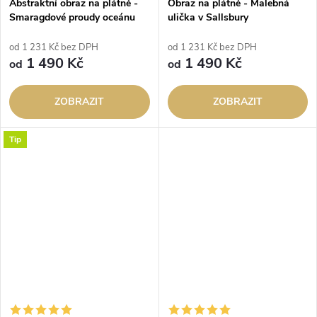
Abstraktní obraz na plátně -
Obraz na plátně - Malebná
Smaragdové proudy oceánu
ulička v Sallsbury
od 1 231 Kč bez DPH
od 1 231 Kč bez DPH
1 490 Kč
1 490 Kč
od
od
ZOBRAZIT
ZOBRAZIT
Tip