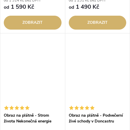
od 1 314 Kč bez DPH
od 1 231 Kč bez DPH
1 590 Kč
1 490 Kč
od
od
ZOBRAZIT
ZOBRAZIT
Obraz na plátně - Strom
Obraz na plátně - Podvečerní
života Nekonečná energie
živé schody v Doncastru