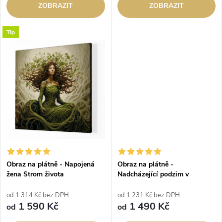
d
ZOBRAZIT
ZOBRAZIT
u
u
Tip
k
k
t
t
ů
ů
Obraz na plátně - Napojená
Obraz na plátně -
žena Strom života
Nadcházející podzim v
Dorchestru
od 1 314 Kč bez DPH
od 1 231 Kč bez DPH
1 590 Kč
1 490 Kč
od
od