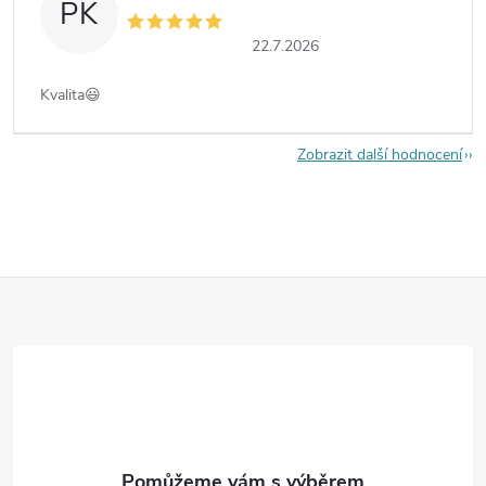
PK
22.7.2026
Kvalita😃
Zobrazit další hodnocení
Z
á
p
a