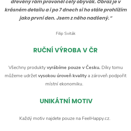
dřevěný rám provoněl celý obývák. Obraz je v
krásném detailu a i po 7 dnech si ho stále prohlížím
jako první den. Jsem z něho nadšený.“
Filip Sviták
RUČNÍ
VÝROBA V ČR
Všechny produkty
vyrábíme pouze v Česku.
Díky tomu
můžeme udržet
vysokou úroveň kvality
a zároveň podpořit
místní ekonomiku.
UNIKÁTNÍ MOTIV
Každý motiv najdete pouze na FeelHappy.cz.