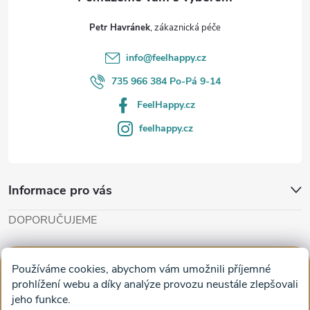
t
Petr Havránek
í
info
@
feelhappy.cz
735 966 384 Po-Pá 9-14
FeelHappy.cz
feelhappy.cz
Informace pro vás
DOPORUČUJEME
Cut'n'Glue - papírové modely
Magifešn - dělat svět krásnějším
Používáme cookies, abychom vám umožnili příjemné
Obrazy na plátně na zeď a stěnu do obýváku
prohlížení webu a díky analýze provozu neustále zlepšovali
jeho funkce.
Facebook