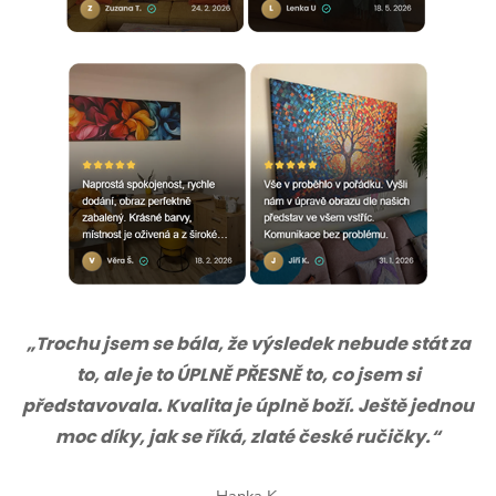
„Trochu jsem se bála, že výsledek nebude stát za
to, ale je to ÚPLNĚ PŘESNĚ to, co jsem si
představovala. Kvalita je úplně boží. Ještě jednou
moc díky, jak se říká, zlaté české ručičky.“
Hanka K.