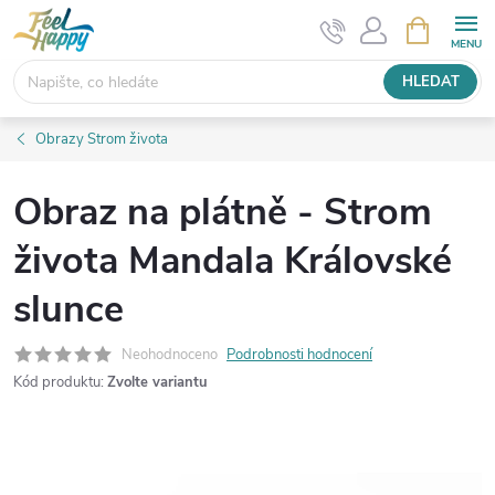
Přejít
NÁKUPNÍ
KOŠÍK
na
obsah
HLEDAT
Obrazy Strom života
Obraz na plátně - Strom
života Mandala Královské
slunce
Neohodnoceno
Podrobnosti hodnocení
Kód produktu:
Zvolte variantu