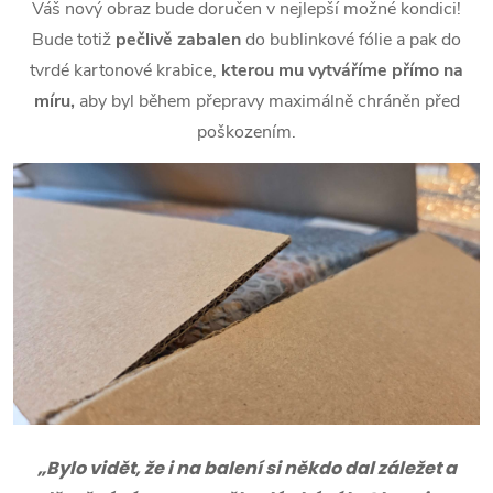
Váš nový obraz bude doručen v nejlepší možné kondici!
Bude totiž
pečlivě zabalen
do bublinkové fólie a pak do
tvrdé kartonové krabice,
kterou mu vytváříme přímo na
míru,
aby byl během přepravy maximálně chráněn před
poškozením.
„Bylo vidět, že i na balení si někdo dal záležet a