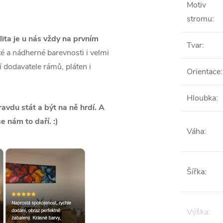
Motiv
stromu
:
lita je u nás vždy na prvním
Tvar
:
é a nádherné barevnosti i velmi
ší dodavatele rámů, pláten i
Orientace
:
Hloubka
:
vdu stát a být na ně hrdí. A
se nám to daří. :)
Váha
:
Šířka
:
Výška
: