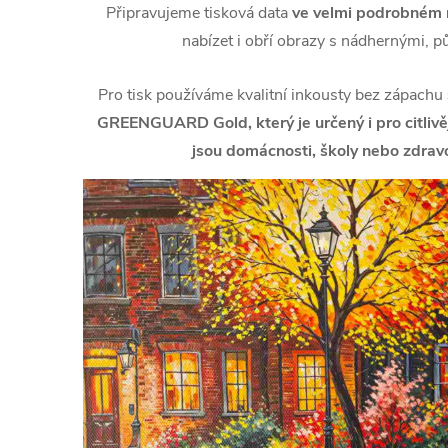
Připravujeme tisková data
ve velmi podrobném r
nabízet i obří obrazy s nádhernými, p
Pro tisk používáme kvalitní inkousty bez zápachu
GREENGUARD Gold, který je určený i pro citlivějš
jsou domácnosti, školy nebo zdravo