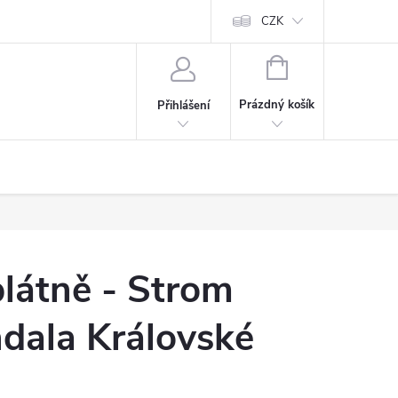
Cookies
60denní garance spokojenosti
Kontakt
CZK
NÁKUPNÍ
KOŠÍK
Prázdný košík
Přihlášení
látně - Strom
dala Královské