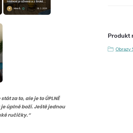
Produkt n
Obrazy 
tát za to, ale je to ÚPLNĚ
 je úplně boží. Ještě jednou
eské ručičky.“