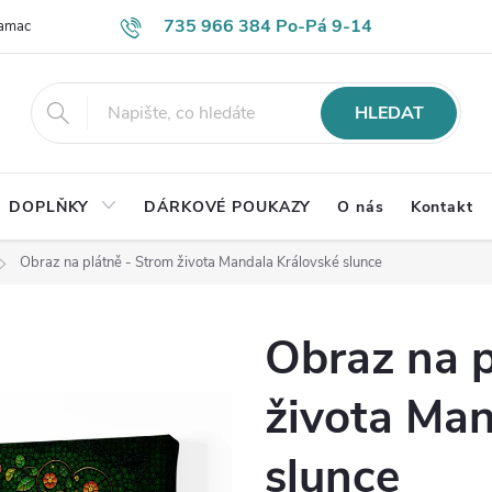
735 966 384 Po-Pá 9-14
lamace
Časté otázky
Obch. podmínky
Ochrana os. údajů
HLEDAT
DOPLŇKY
DÁRKOVÉ POUKAZY
O nás
Kontakt
Obraz na plátně - Strom života Mandala Královské slunce
Obraz na p
života Man
slunce