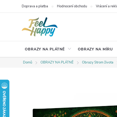
Přejít
Doprava a platba
Hodnocení obchodu
Vrácení a rek
na
obsah
OBRAZY NA PLÁTNĚ
OBRAZY NA MÍRU
Domů
OBRAZY NA PLÁTNĚ
Obrazy Strom života