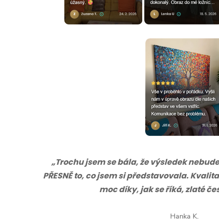
„Trochu jsem se bála, že výsledek nebude s
PŘESNĚ to, co jsem si představovala. Kvalita
moc díky, jak se říká, zlaté č
Hanka K.