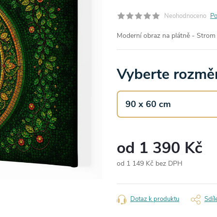
Neohodnoceno
Po
Moderní obraz na plátně - Strom 
Vyberte rozměr
od
1 390 Kč
od
1 149 Kč
bez DPH
Měrná
cena:
Dotaz k produktu
Sdíl