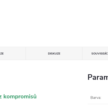
ZE
DISKUZE
SOUVISEJÍ
Param
ez kompromisů
Barva
: