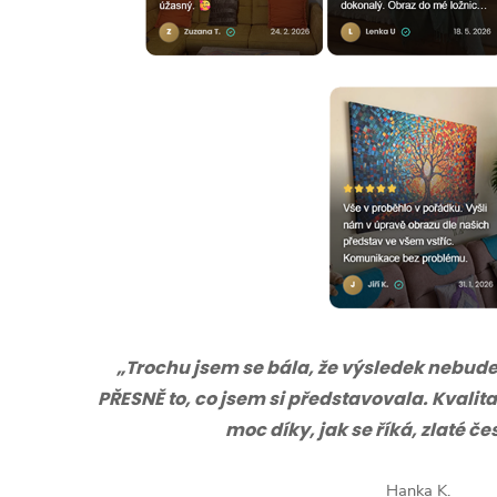
„Trochu jsem se bála, že výsledek nebude s
PŘESNĚ to, co jsem si představovala. Kvalita
moc díky, jak se říká, zlaté č
Hanka K.