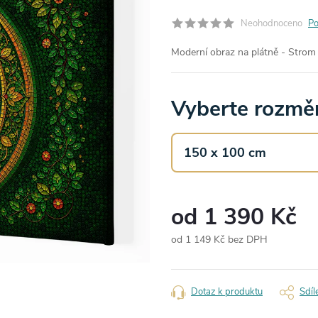
Neohodnoceno
Po
Moderní obraz na plátně - Strom 
Vyberte rozměr
od
1 390 Kč
od
1 149 Kč
bez DPH
Měrná
cena:
Dotaz k produktu
Sdíl