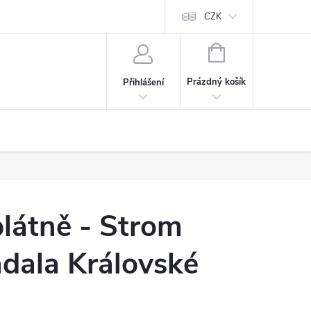
Cookies
60denní garance spokojenosti
Kontakt
CZK
NÁKUPNÍ
KOŠÍK
Prázdný košík
Přihlášení
látně - Strom
dala Královské