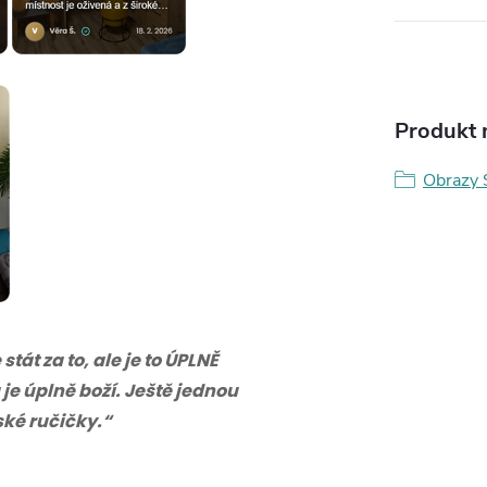
Produkt n
Obrazy 
tát za to, ale je to ÚPLNĚ
 je úplně boží. Ještě jednou
eské ručičky.“