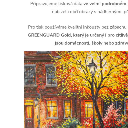
Připravujeme tisková data
ve velmi podrobném r
nabízet i obří obrazy s nádhernými, p
Pro tisk používáme kvalitní inkousty bez zápachu
GREENGUARD Gold, který je určený i pro citlivějš
jsou domácnosti, školy nebo zdravo