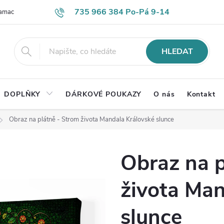
735 966 384 Po-Pá 9-14
lamace
Časté otázky
Obch. podmínky
Ochrana os. údajů
HLEDAT
DOPLŇKY
DÁRKOVÉ POUKAZY
O nás
Kontakt
Obraz na plátně - Strom života Mandala Královské slunce
Obraz na p
života Man
slunce