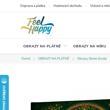
Přejít
Doprava a platba
Hodnocení obchodu
Vrácení a rek
na
obsah
OBRAZY NA PLÁTNĚ
OBRAZY NA MÍRU
Domů
OBRAZY NA PLÁTNĚ
Obrazy Strom života