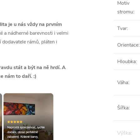
Motiv
stromu
:
lita je u nás vždy na prvním
Tvar
:
é a nádherné barevnosti i velmi
ší dodavatele rámů, pláten i
Orientace
:
Hloubka
:
vdu stát a být na ně hrdí. A
se nám to daří. :)
Váha
:
Šířka
:
Výška
: