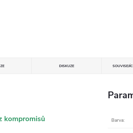
ZE
DISKUZE
SOUVISEJÍ
Param
ez kompromisů
Barva
: