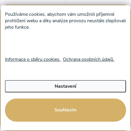
Používáme cookies, abychom vám umožnili příjemné
prohlížení webu a díky analýze provozu neustále zlepšovali
jeho funkce.
Obraz na plátně - Strom
Obraz na plátně - Strom
života Barevná srdce
života Zlatý Opus
Informace o sběru cookies.
Ochrana osobních údajů.
od 1 314 Kč bez DPH
od 1 314 Kč bez DPH
1 590 Kč
1 590 Kč
od
od
ZOBRAZIT
ZOBRAZIT
Nastavení
Souhlasím