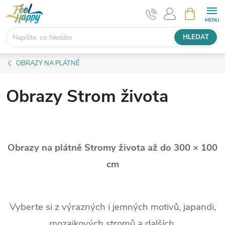
Přejít
NÁKUPNÍ
KOŠÍK
na
obsah
HLEDAT
OBRAZY NA PLÁTNĚ
Obrazy Strom života
Obrazy na plátně Stromy života až do 300 × 100
cm
Vyberte si z výrazných i jemných motivů, japandi,
mozaikových stromů a dalších.