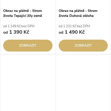
Obraz na plátně - Strom
Obraz na plátně - Strom
života Tepající žíly země
života Duhová obloha
od 1 149 Kč bez DPH
od 1 231 Kč bez DPH
1 390 Kč
1 490 Kč
od
od
ZOBRAZIT
ZOBRAZIT