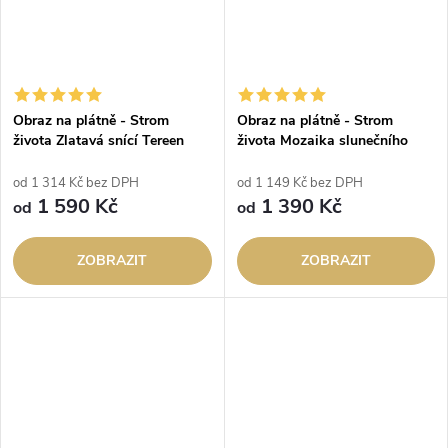
Obraz na plátně - Strom
Obraz na plátně - Strom
života Zlatavá snící Tereen
života Mozaika slunečního
svitu
od 1 314 Kč bez DPH
od 1 149 Kč bez DPH
1 590 Kč
1 390 Kč
od
od
ZOBRAZIT
ZOBRAZIT