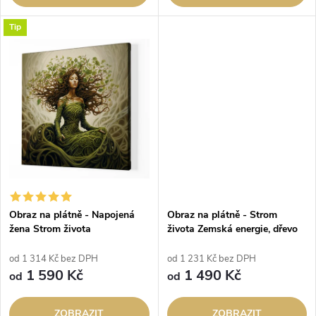
u
u
Tip
k
k
t
t
ů
ů
Obraz na plátně - Napojená
Obraz na plátně - Strom
žena Strom života
života Zemská energie, dřevo
styl
od 1 314 Kč bez DPH
od 1 231 Kč bez DPH
1 590 Kč
1 490 Kč
od
od
ZOBRAZIT
ZOBRAZIT