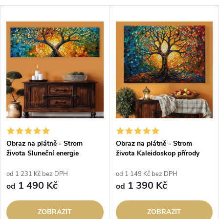
a
V
Nejdražší
z
ý
Abecedně
e
p
n
i
í
s
p
p
Obraz na plátně - Strom
Obraz na plátně - Strom
r
života Sluneční energie
života Kaleidoskop přírody
r
o
od 1 231 Kč bez DPH
od 1 149 Kč bez DPH
o
1 490 Kč
1 390 Kč
od
od
d
d
ZOBRAZIT
ZOBRAZIT