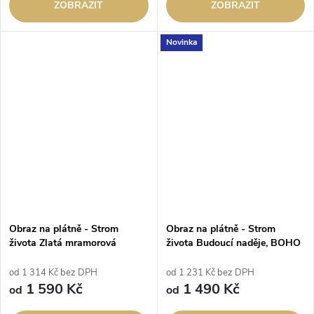
ZOBRAZIT
ZOBRAZIT
Novinka
Obraz na plátně - Strom
Obraz na plátně - Strom
života Zlatá mramorová
života Budoucí naděje, BOHO
Odyssea modrá
od 1 314 Kč bez DPH
od 1 231 Kč bez DPH
1 590 Kč
1 490 Kč
od
od