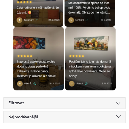
Filtrovat
Ř
Nejprodávanější
Nejlevnější